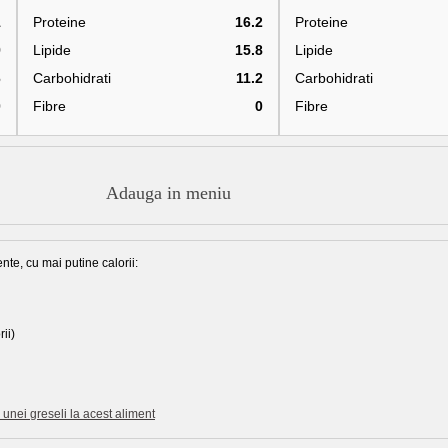
1
Proteine
16.2
Proteine
9
Lipide
15.8
Lipide
6
Carbohidrati
11.2
Carbohidrati
0
Fibre
0
Fibre
Adauga in meniu
nte, cu mai putine calorii:
ii)
unei greseli la acest aliment