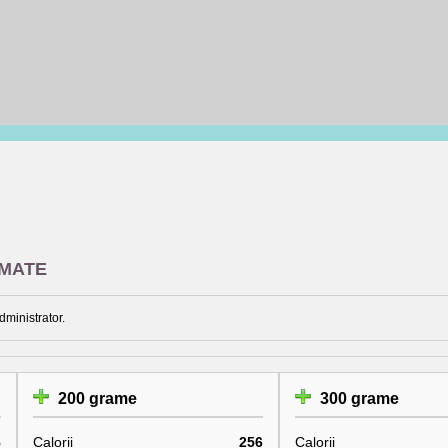
OMATE
dministrator.
200 grame
300 grame
8
Calorii
256
Calorii