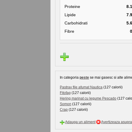
Proteine
8.
Lipide
7.
Carbohidrati
5.
Fibre
In categoria
peste
se mai gasesc si alte alime
Pastrav file afumat Nautica
(127 calorii)
Fitofag
(127 calorii)
Hering marinat cu legume Pescado
(127 calor
Somon
(127 calorii)
Crap
(127 calorii)
Adauga un aliment
Avertizeaza asupra 