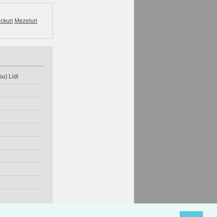
ckuri
Mezeluri
u) Lidl