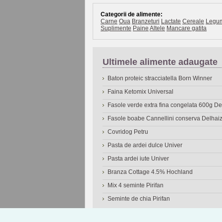
Categorii de alimente:
Carne
Oua
Branzeturi
Lactate
Cereale
Legu
Suplimente
Paine
Altele
Mancare gatita
Ultimele alimente adaugate
Baton proteic stracciatella Born Winner
Faina Ketomix Universal
Fasole verde extra fina congelata 600g 
Fasole boabe Cannellini conserva Delhai
Covridog Petru
Pasta de ardei dulce Univer
Pasta ardei iute Univer
Branza Cottage 4.5% Hochland
Mix 4 seminte Pirifan
Seminte de chia Pirifan