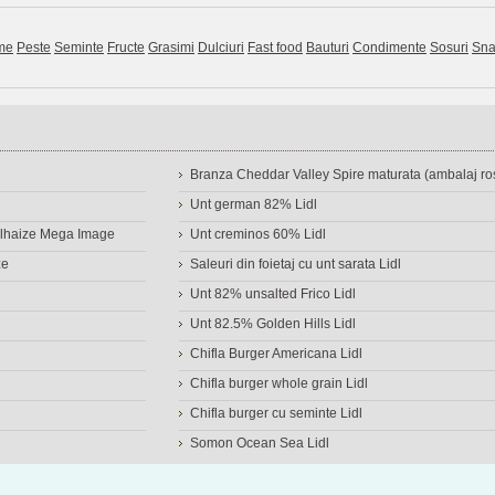
me
Peste
Seminte
Fructe
Grasimi
Dulciuri
Fast food
Bauturi
Condimente
Sosuri
Sna
Branza Cheddar Valley Spire maturata (ambalaj ros
Unt german 82% Lidl
Delhaize Mega Image
Unt creminos 60% Lidl
ze
Saleuri din foietaj cu unt sarata Lidl
Unt 82% unsalted Frico Lidl
Unt 82.5% Golden Hills Lidl
Chifla Burger Americana Lidl
Chifla burger whole grain Lidl
Chifla burger cu seminte Lidl
Somon Ocean Sea Lidl