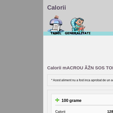
Calorii
Calorii mACROU ÃŽN SOS T
* Acest aliment nu a fost inca aprobat de un a
100 grame
Calorii
12