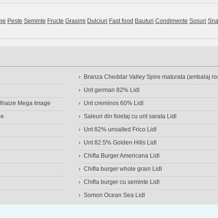
me
Peste
Seminte
Fructe
Grasimi
Dulciuri
Fast food
Bauturi
Condimente
Sosuri
Sna
Branza Cheddar Valley Spire maturata (ambalaj ros
Unt german 82% Lidl
Delhaize Mega Image
Unt creminos 60% Lidl
ze
Saleuri din foietaj cu unt sarata Lidl
Unt 82% unsalted Frico Lidl
Unt 82.5% Golden Hills Lidl
Chifla Burger Americana Lidl
Chifla burger whole grain Lidl
Chifla burger cu seminte Lidl
Somon Ocean Sea Lidl