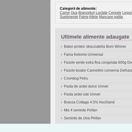
Categorii de alimente:
Carne
Oua
Branzeturi
Lactate
Cereale
Legu
Suplimente
Paine
Altele
Mancare gatita
Ultimele alimente adaugate
Baton proteic stracciatella Born Winner
Faina Ketomix Universal
Fasole verde extra fina congelata 600g 
Fasole boabe Cannellini conserva Delhai
Covridog Petru
Pasta de ardei dulce Univer
Pasta ardei iute Univer
Branza Cottage 4.5% Hochland
Mix 4 seminte Pirifan
Seminte de chia Pirifan