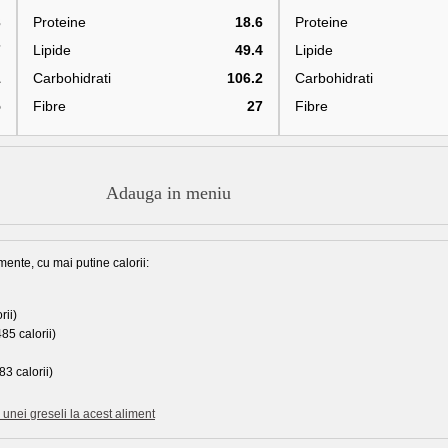
3
Proteine
18.6
Proteine
7
Lipide
49.4
Lipide
1
Carbohidrati
106.2
Carbohidrati
5
Fibre
27
Fibre
Adauga in meniu
mente, cu mai putine calorii:
rii)
85 calorii)
83 calorii)
unei greseli la acest aliment