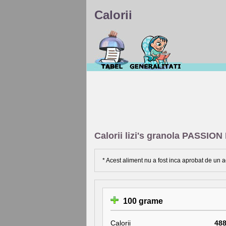
Calorii
Calorii lizi's granola PASSIO
* Acest aliment nu a fost inca aprobat de un a
100 grame
Calorii
48