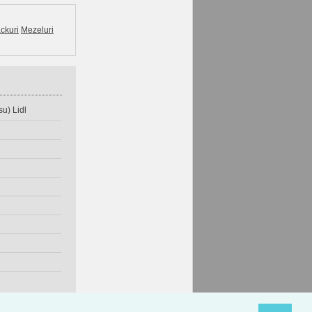
ckuri
Mezeluri
u) Lidl