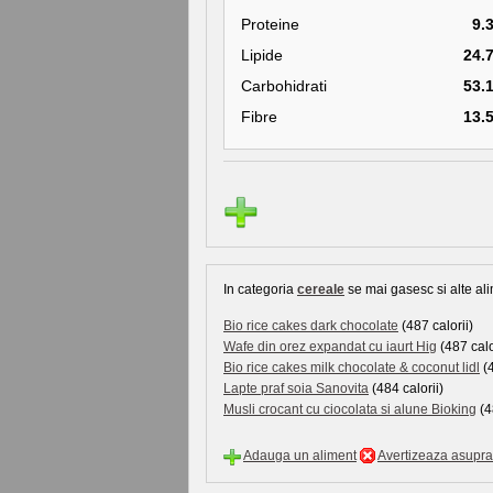
Proteine
9.
Lipide
24.
Carbohidrati
53.
Fibre
13.
In categoria
cereale
se mai gasesc si alte ali
Bio rice cakes dark chocolate
(487 calorii)
Wafe din orez expandat cu iaurt Hig
(487 calo
Bio rice cakes milk chocolate & coconut lidl
(4
Lapte praf soia Sanovita
(484 calorii)
Musli crocant cu ciocolata si alune Bioking
(4
Adauga un aliment
Avertizeaza asupra 