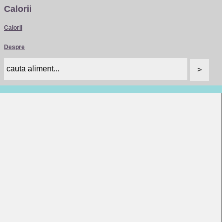
Calorii
Calorii
Despre