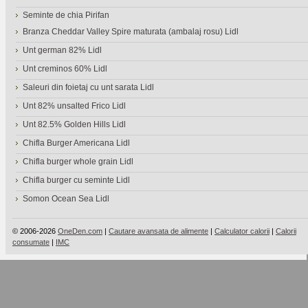
Seminte de chia Pirifan
Branza Cheddar Valley Spire maturata (ambalaj rosu) Lidl
Unt german 82% Lidl
Unt creminos 60% Lidl
Saleuri din foietaj cu unt sarata Lidl
Unt 82% unsalted Frico Lidl
Unt 82.5% Golden Hills Lidl
Chifla Burger Americana Lidl
Chifla burger whole grain Lidl
Chifla burger cu seminte Lidl
Somon Ocean Sea Lidl
© 2006-2026
OneDen.com
|
Cautare avansata de alimente
|
Calculator calorii
|
Calorii
consumate
|
IMC