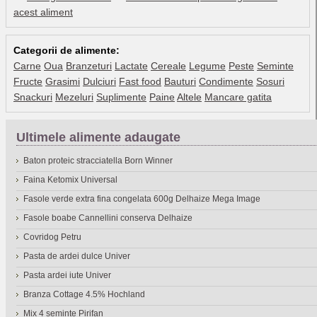
acest aliment
Categorii de alimente:
Carne
Oua
Branzeturi
Lactate
Cereale
Legume
Peste
Seminte
Fructe
Grasimi
Dulciuri
Fast food
Bauturi
Condimente
Sosuri
Snackuri
Mezeluri
Suplimente
Paine
Altele
Mancare gatita
Ultimele alimente adaugate
Baton proteic stracciatella Born Winner
Faina Ketomix Universal
Fasole verde extra fina congelata 600g Delhaize Mega Image
Fasole boabe Cannellini conserva Delhaize
Covridog Petru
Pasta de ardei dulce Univer
Pasta ardei iute Univer
Branza Cottage 4.5% Hochland
Mix 4 seminte Pirifan