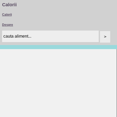
Calorii
Calorii
Despre