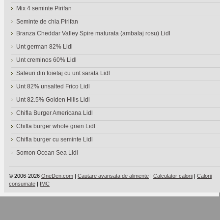
Mix 4 seminte Pirifan
Seminte de chia Pirifan
Branza Cheddar Valley Spire maturata (ambalaj rosu) Lidl
Unt german 82% Lidl
Unt creminos 60% Lidl
Saleuri din foietaj cu unt sarata Lidl
Unt 82% unsalted Frico Lidl
Unt 82.5% Golden Hills Lidl
Chifla Burger Americana Lidl
Chifla burger whole grain Lidl
Chifla burger cu seminte Lidl
Somon Ocean Sea Lidl
© 2006-2026
OneDen.com
|
Cautare avansata de alimente
|
Calculator calorii
|
Calorii
consumate
|
IMC