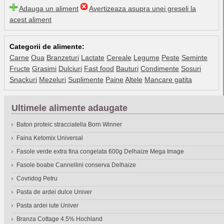
Adauga un aliment
Avertizeaza asupra unei greseli la
acest aliment
Categorii de alimente:
Carne
Oua
Branzeturi
Lactate
Cereale
Legume
Peste
Seminte
Fructe
Grasimi
Dulciuri
Fast food
Bauturi
Condimente
Sosuri
Snackuri
Mezeluri
Suplimente
Paine
Altele
Mancare gatita
Ultimele alimente adaugate
Baton proteic stracciatella Born Winner
Faina Ketomix Universal
Fasole verde extra fina congelata 600g Delhaize Mega Image
Fasole boabe Cannellini conserva Delhaize
Covridog Petru
Pasta de ardei dulce Univer
Pasta ardei iute Univer
Branza Cottage 4.5% Hochland