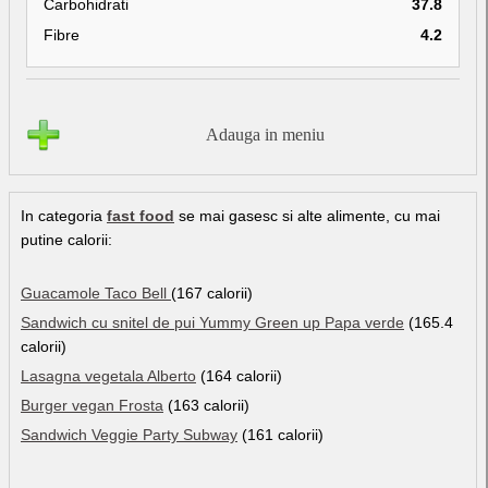
Carbohidrati
37.8
Fibre
4.2
Adauga in meniu
In categoria
fast food
se mai gasesc si alte alimente, cu mai
putine calorii:
Guacamole Taco Bell
(167 calorii)
Sandwich cu snitel de pui Yummy Green up Papa verde
(165.4
calorii)
Lasagna vegetala Alberto
(164 calorii)
Burger vegan Frosta
(163 calorii)
Sandwich Veggie Party Subway
(161 calorii)