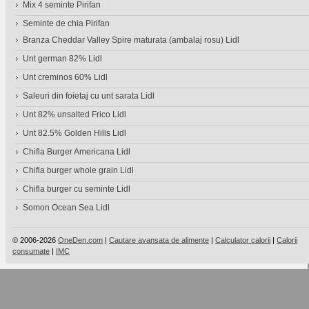
Mix 4 seminte Pirifan
Seminte de chia Pirifan
Branza Cheddar Valley Spire maturata (ambalaj rosu) Lidl
Unt german 82% Lidl
Unt creminos 60% Lidl
Saleuri din foietaj cu unt sarata Lidl
Unt 82% unsalted Frico Lidl
Unt 82.5% Golden Hills Lidl
Chifla Burger Americana Lidl
Chifla burger whole grain Lidl
Chifla burger cu seminte Lidl
Somon Ocean Sea Lidl
© 2006-2026
OneDen.com
|
Cautare avansata de alimente
|
Calculator calorii
|
Calorii
consumate
|
IMC