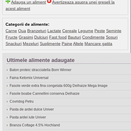
Adauga un aliment
Avertizeaza asupra unei greseli la
acest aliment
Categorii de alimente:
Carne
Oua
Branzeturi
Lactate
Cereale
Legume
Peste
Seminte
Fructe
Grasimi
Dulciuri
Fast food
Bauturi
Condimente
Sosuri
Snackuri
Mezeluri
Suplimente
Paine
Altele
Mancare gatita
Ultimele alimente adaugate
Baton proteic stracciatella Born Winner
Faina Ketomix Universal
Fasole verde extra fina congelata 600g Delhaize Mega Image
Fasole boabe Cannellini conserva Delhaize
Covridog Petru
Pasta de ardei dulce Univer
Pasta ardei iute Univer
Branza Cottage 4.5% Hochland