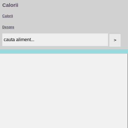
Calorii
Calorii
Despre