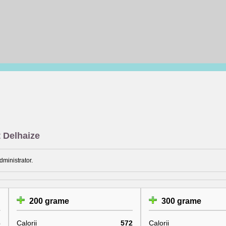
t Delhaize
dministrator.
200 grame
300 grame
6
Calorii
572
Calorii