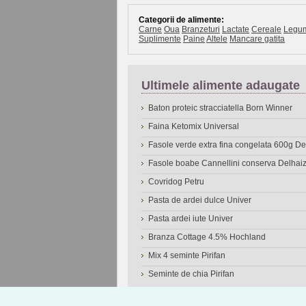
Categorii de alimente:
Carne
Oua
Branzeturi
Lactate
Cereale
Legu
Suplimente
Paine
Altele
Mancare gatita
Ultimele alimente adaugate
Baton proteic stracciatella Born Winner
Faina Ketomix Universal
Fasole verde extra fina congelata 600g 
Fasole boabe Cannellini conserva Delhai
Covridog Petru
Pasta de ardei dulce Univer
Pasta ardei iute Univer
Branza Cottage 4.5% Hochland
Mix 4 seminte Pirifan
Seminte de chia Pirifan