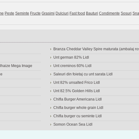
me
Peste
Seminte
Fructe
Grasimi
Dulciuri
Fast food
Bauturi
Condimente
Sosuri
Sna
Branza Cheddar Valley Spire maturata (ambalaj ros
Unt german 82% Lidl
Delhaize Mega Image
Unt creminos 60% Lidl
ze
Saleuri din foietaj cu unt sarata Lidl
Unt 82% unsalted Frico Lidl
Unt 82.5% Golden Hills Lidl
Chifla Burger Americana Lidl
Chifla burger whole grain Lidl
Chifla burger cu seminte Lidl
Somon Ocean Sea Lidl