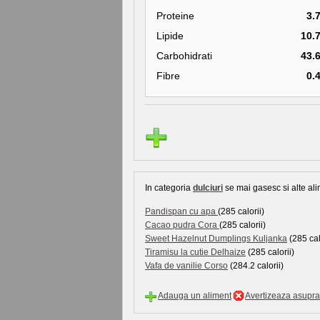
Proteine
3.
Lipide
10.
Carbohidrati
43.
Fibre
0.
In categoria
dulciuri
se mai gasesc si alte ali
Pandispan cu apa
(285 calorii)
Cacao pudra Cora
(285 calorii)
Sweet Hazelnut Dumplings Kuljanka
(285 cal
Tiramisu la cutie Delhaize
(285 calorii)
Vafa de vanilie Corso
(284.2 calorii)
Adauga un aliment
Avertizeaza asupra 