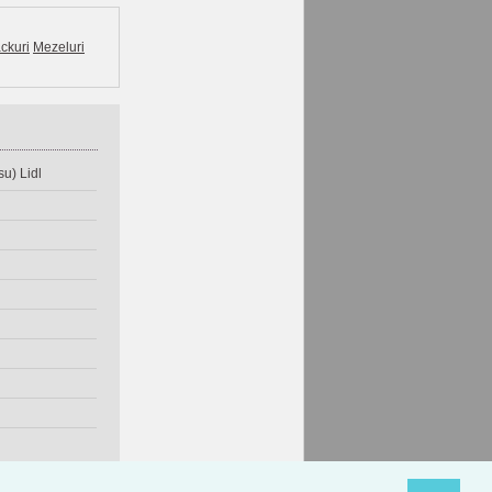
ckuri
Mezeluri
u) Lidl