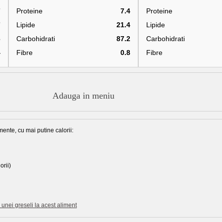
7
Proteine
7.4
Proteine
7
Lipide
21.4
Lipide
6
Carbohidrati
87.2
Carbohidrati
4
Fibre
0.8
Fibre
Adauga in meniu
mente, cu mai putine calorii:
orii)
unei greseli la acest aliment