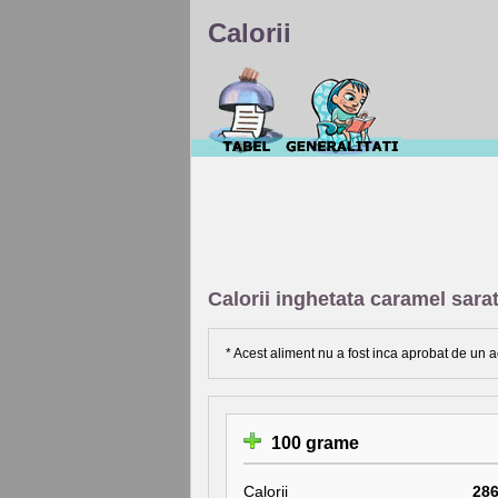
Calorii
Calorii inghetata caramel sara
* Acest aliment nu a fost inca aprobat de un a
100 grame
Calorii
28