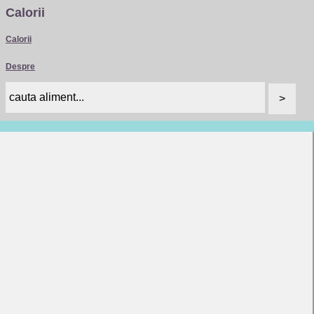
Calorii
Calorii
Despre