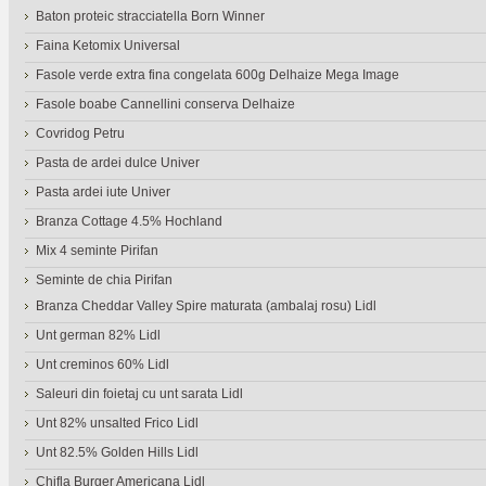
Baton proteic stracciatella Born Winner
Faina Ketomix Universal
Fasole verde extra fina congelata 600g Delhaize Mega Image
Fasole boabe Cannellini conserva Delhaize
Covridog Petru
Pasta de ardei dulce Univer
Pasta ardei iute Univer
Branza Cottage 4.5% Hochland
Mix 4 seminte Pirifan
Seminte de chia Pirifan
Branza Cheddar Valley Spire maturata (ambalaj rosu) Lidl
Unt german 82% Lidl
Unt creminos 60% Lidl
Saleuri din foietaj cu unt sarata Lidl
Unt 82% unsalted Frico Lidl
Unt 82.5% Golden Hills Lidl
Chifla Burger Americana Lidl