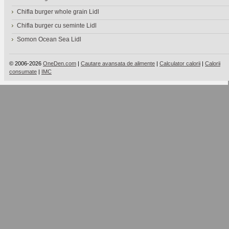
Chifla burger whole grain Lidl
Chifla burger cu seminte Lidl
Somon Ocean Sea Lidl
© 2006-2026
OneDen.com
|
Cautare avansata de alimente
|
Calculator calorii
|
Calorii
consumate
|
IMC