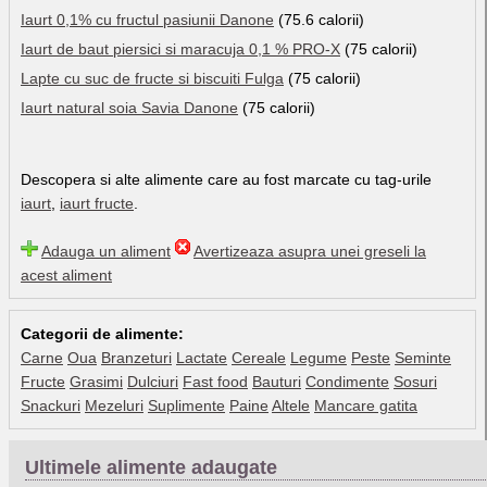
Iaurt 0,1% cu fructul pasiunii Danone
(75.6 calorii)
Iaurt de baut piersici si maracuja 0,1 % PRO-X
(75 calorii)
Lapte cu suc de fructe si biscuiti Fulga
(75 calorii)
Iaurt natural soia Savia Danone
(75 calorii)
Descopera si alte alimente care au fost marcate cu tag-urile
iaurt
,
iaurt fructe
.
Adauga un aliment
Avertizeaza asupra unei greseli la
acest aliment
Categorii de alimente:
Carne
Oua
Branzeturi
Lactate
Cereale
Legume
Peste
Seminte
Fructe
Grasimi
Dulciuri
Fast food
Bauturi
Condimente
Sosuri
Snackuri
Mezeluri
Suplimente
Paine
Altele
Mancare gatita
Ultimele alimente adaugate