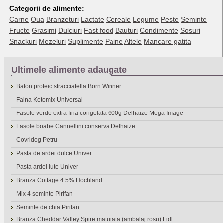
Categorii de alimente:
Carne
Oua
Branzeturi
Lactate
Cereale
Legume
Peste
Seminte
Fructe
Grasimi
Dulciuri
Fast food
Bauturi
Condimente
Sosuri
Snackuri
Mezeluri
Suplimente
Paine
Altele
Mancare gatita
Ultimele alimente adaugate
Baton proteic stracciatella Born Winner
Faina Ketomix Universal
Fasole verde extra fina congelata 600g Delhaize Mega Image
Fasole boabe Cannellini conserva Delhaize
Covridog Petru
Pasta de ardei dulce Univer
Pasta ardei iute Univer
Branza Cottage 4.5% Hochland
Mix 4 seminte Pirifan
Seminte de chia Pirifan
Branza Cheddar Valley Spire maturata (ambalaj rosu) Lidl