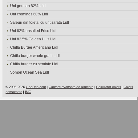
Unt german 82% Lidl
Unt creminos 60% Lidl
Saleuri din foietaj cu unt sarata Lidl
Unt 82% unsalted Frico Lidl
Unt 82.5% Golden Hills Lidl
Chifla Burger Americana Lidl
Chifla burger whole grain Lidl
Chifla burger cu seminte Lidl
Somon Ocean Sea Lidl
© 2006-2026
OneDen.com
|
Cautare avansata de alimente
|
Calculator calorii
|
Calorii
consumate
|
IMC