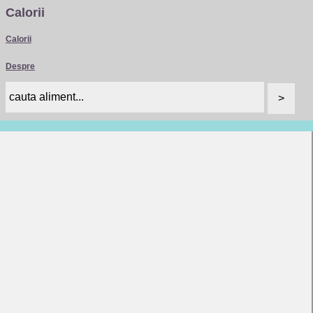
Calorii
Calorii
Despre