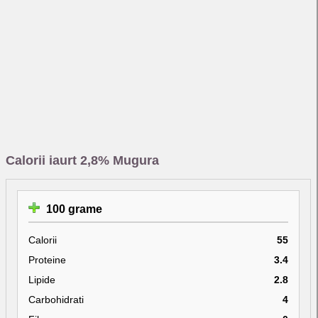
Calorii iaurt 2,8% Mugura
100 grame
Calorii
55
Proteine
3.4
Lipide
2.8
Carbohidrati
4