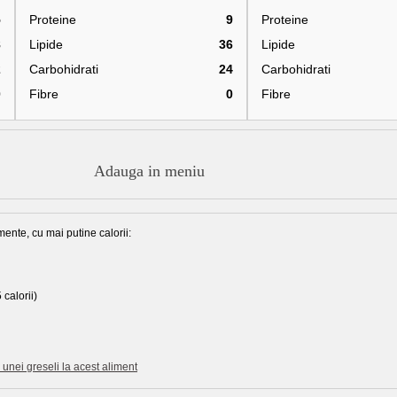
5
Proteine
9
Proteine
8
Lipide
36
Lipide
2
Carbohidrati
24
Carbohidrati
0
Fibre
0
Fibre
Adauga in meniu
mente, cu mai putine calorii:
 calorii)
unei greseli la acest aliment