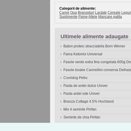
Categorii de alimente:
Carne
Oua
Branzeturi
Lactate
Cereale
Legu
Suplimente
Paine
Altele
Mancare gatita
Ultimele alimente adaugate
Baton proteic stracciatella Born Winner
Faina Ketomix Universal
Fasole verde extra fina congelata 600g 
Fasole boabe Cannellini conserva Delhai
Covridog Petru
Pasta de ardei dulce Univer
Pasta ardei iute Univer
Branza Cottage 4.5% Hochland
Mix 4 seminte Pirifan
Seminte de chia Pirifan