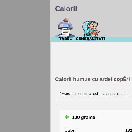
Calorii
Calorii humus cu ardei copÈ›
* Acest aliment nu a fost inca aprobat de un a
100 grame
Calorii
18