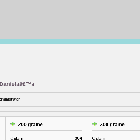
i Danielaâ€™s
dministrator.
200 grame
300 grame
2
Calorii
364
Calorii