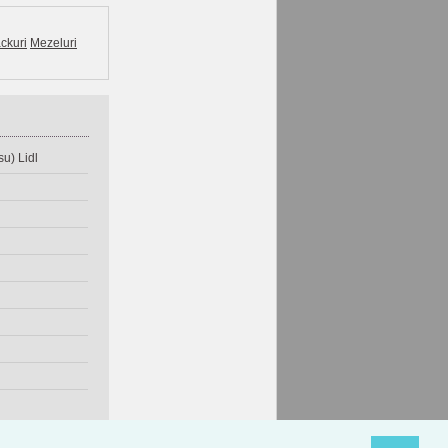
ckuri
Mezeluri
u) Lidl