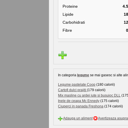
Proteine
4.
Lipide
1
Carbohidrati
1
Fibre
In categoria
legume
se mai gasesc si alte ali
Legume pastelate Coop
(180 calorii)
Cartofi dulci prajiti
(179 calorii)
Mix masline cu ardei iute si busuioc DLL
(175
Inele de ceapa Mc Ennedy
(175 calorii)
Ciuperci in panada Freshona
(174 calorii)
Adauga un aliment
Avertizeaza asupra 