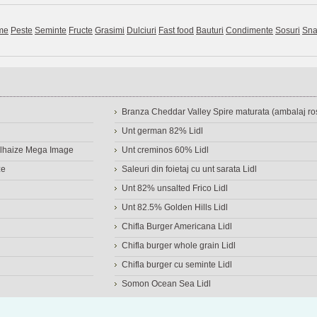
me
Peste
Seminte
Fructe
Grasimi
Dulciuri
Fast food
Bauturi
Condimente
Sosuri
Sna
Branza Cheddar Valley Spire maturata (ambalaj ros
Unt german 82% Lidl
Delhaize Mega Image
Unt creminos 60% Lidl
ze
Saleuri din foietaj cu unt sarata Lidl
Unt 82% unsalted Frico Lidl
Unt 82.5% Golden Hills Lidl
Chifla Burger Americana Lidl
Chifla burger whole grain Lidl
Chifla burger cu seminte Lidl
Somon Ocean Sea Lidl