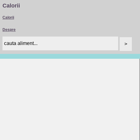
Calorii
Calorii
Despre