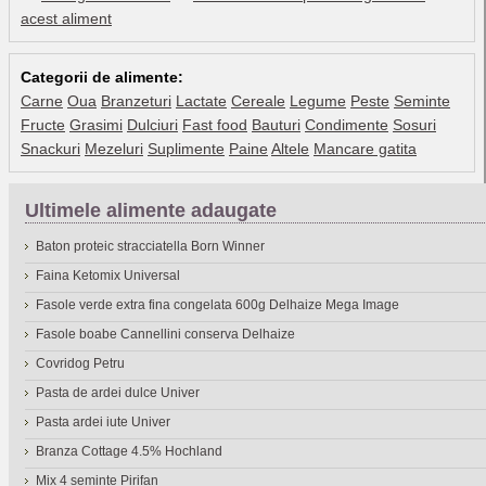
acest aliment
Categorii de alimente:
Carne
Oua
Branzeturi
Lactate
Cereale
Legume
Peste
Seminte
Fructe
Grasimi
Dulciuri
Fast food
Bauturi
Condimente
Sosuri
Snackuri
Mezeluri
Suplimente
Paine
Altele
Mancare gatita
Ultimele alimente adaugate
Baton proteic stracciatella Born Winner
Faina Ketomix Universal
Fasole verde extra fina congelata 600g Delhaize Mega Image
Fasole boabe Cannellini conserva Delhaize
Covridog Petru
Pasta de ardei dulce Univer
Pasta ardei iute Univer
Branza Cottage 4.5% Hochland
Mix 4 seminte Pirifan