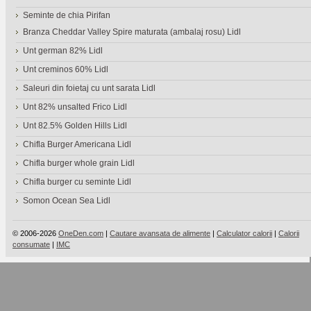
Seminte de chia Pirifan
Branza Cheddar Valley Spire maturata (ambalaj rosu) Lidl
Unt german 82% Lidl
Unt creminos 60% Lidl
Saleuri din foietaj cu unt sarata Lidl
Unt 82% unsalted Frico Lidl
Unt 82.5% Golden Hills Lidl
Chifla Burger Americana Lidl
Chifla burger whole grain Lidl
Chifla burger cu seminte Lidl
Somon Ocean Sea Lidl
© 2006-2026
OneDen.com
|
Cautare avansata de alimente
|
Calculator calorii
|
Calorii
consumate
|
IMC