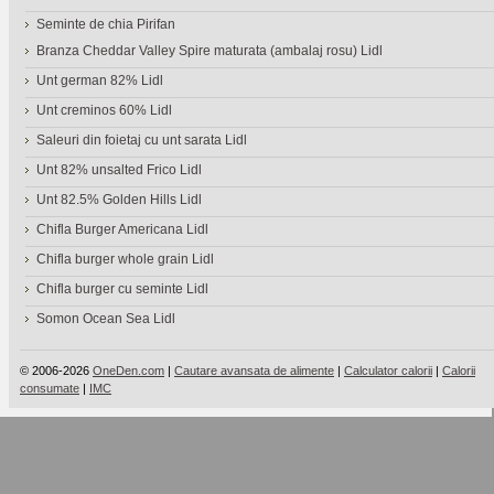
Seminte de chia Pirifan
Branza Cheddar Valley Spire maturata (ambalaj rosu) Lidl
Unt german 82% Lidl
Unt creminos 60% Lidl
Saleuri din foietaj cu unt sarata Lidl
Unt 82% unsalted Frico Lidl
Unt 82.5% Golden Hills Lidl
Chifla Burger Americana Lidl
Chifla burger whole grain Lidl
Chifla burger cu seminte Lidl
Somon Ocean Sea Lidl
© 2006-2026
OneDen.com
|
Cautare avansata de alimente
|
Calculator calorii
|
Calorii
consumate
|
IMC