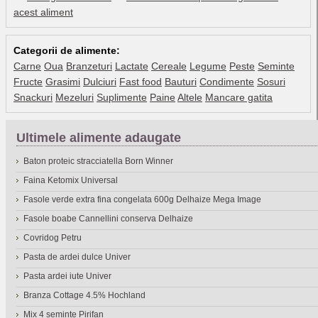
acest aliment
Categorii de alimente:
Carne
Oua
Branzeturi
Lactate
Cereale
Legume
Peste
Seminte
Fructe
Grasimi
Dulciuri
Fast food
Bauturi
Condimente
Sosuri
Snackuri
Mezeluri
Suplimente
Paine
Altele
Mancare gatita
Ultimele alimente adaugate
Baton proteic stracciatella Born Winner
Faina Ketomix Universal
Fasole verde extra fina congelata 600g Delhaize Mega Image
Fasole boabe Cannellini conserva Delhaize
Covridog Petru
Pasta de ardei dulce Univer
Pasta ardei iute Univer
Branza Cottage 4.5% Hochland
Mix 4 seminte Pirifan