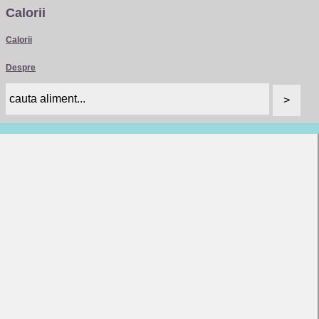
Calorii
Calorii
Despre