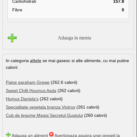
Carbohidrati
157.8
Fibre
0
Adauga in meniu
In categoria
altele
se mai gasesc si alte alimente, cu mai putine
calorii:
Paine garaham Grewe
(262.6 calorii)
Sweet Chilli Houmus Asda
(262 calorii)
Humus Daniela's
(262 calorii)
Specialitate vegetala branza Viotros
(261 calorii)
Cub de legume Maggi Secretul Gustului
(260 calorii)
Adauga un aliment
Avertizeaza asupra unei greseli la