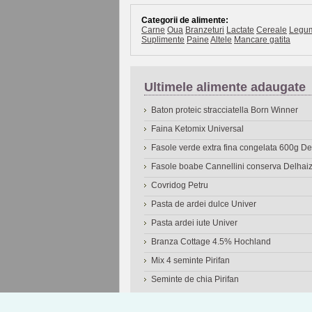
Categorii de alimente:
Carne
Oua
Branzeturi
Lactate
Cereale
Legu
Suplimente
Paine
Altele
Mancare gatita
Ultimele alimente adaugate
Baton proteic stracciatella Born Winner
Faina Ketomix Universal
Fasole verde extra fina congelata 600g 
Fasole boabe Cannellini conserva Delhai
Covridog Petru
Pasta de ardei dulce Univer
Pasta ardei iute Univer
Branza Cottage 4.5% Hochland
Mix 4 seminte Pirifan
Seminte de chia Pirifan