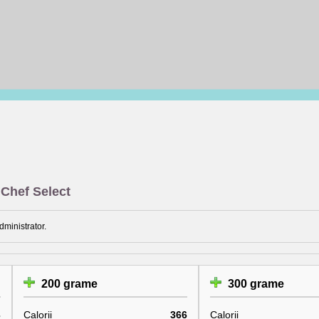
 Chef Select
dministrator.
200 grame
300 grame
3
Calorii
366
Calorii