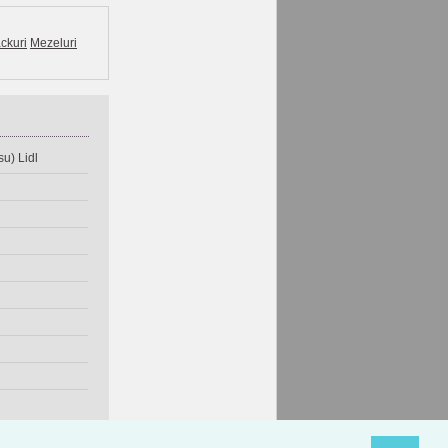
ckuri
Mezeluri
u) Lidl