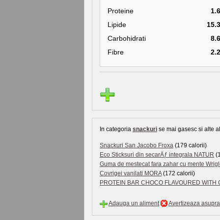
Proteine
1.
Lipide
15.
Carbohidrati
8.
Fibre
2.
In categoria
snackuri
se mai gasesc si alte al
Snackuri San Jacobo Froxa
(179 calorii)
Eco Sticksuri din secarÄƒ integrala NATUR
(1
Guma de mestecat fara zahar cu mente Wrigl
Covrigei vanilati MORA
(172 calorii)
PROTEIN BAR CHOCO FLAVOURED WITH CR
Adauga un aliment
Avertizeaza asupra 