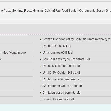
me
Peste
Seminte
Fructe
Grasimi
Dulciuri
Fast food
Bauturi
Condimente
Sosuri
Sna
Branza Cheddar Valley Spire maturata (ambalaj ros
Unt german 82% Lidl
Delhaize Mega Image
Unt creminos 60% Lidl
ze
Saleuri din foietaj cu unt sarata Lidl
Unt 82% unsalted Frico Lidl
Unt 82.5% Golden Hills Lidl
Chifla Burger Americana Lidl
Chifla burger whole grain Lidl
Chifla burger cu seminte Lidl
Somon Ocean Sea Lidl