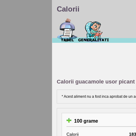
Calorii
Calorii guacamole usor picant
* Acest aliment nu a fost inca aprobat de un a
100 grame
Calorii
18