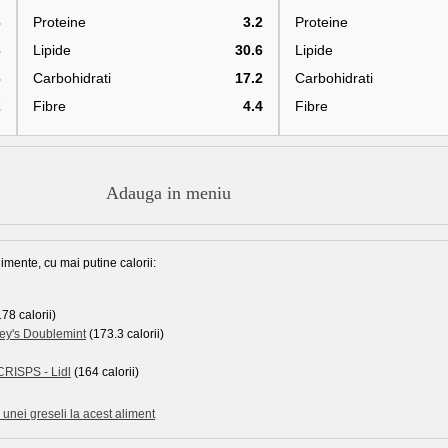
6
Proteine
3.2
Proteine
3
Lipide
30.6
Lipide
6
Carbohidrati
17.2
Carbohidrati
2
Fibre
4.4
Fibre
Adauga in meniu
imente, cu mai putine calorii:
78 calorii)
ey's Doublemint
(173.3 calorii)
ISPS - Lidl
(164 calorii)
unei greseli la acest aliment