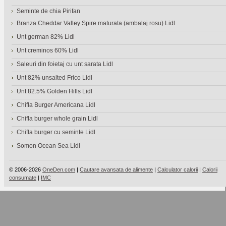
Seminte de chia Pirifan
Branza Cheddar Valley Spire maturata (ambalaj rosu) Lidl
Unt german 82% Lidl
Unt creminos 60% Lidl
Saleuri din foietaj cu unt sarata Lidl
Unt 82% unsalted Frico Lidl
Unt 82.5% Golden Hills Lidl
Chifla Burger Americana Lidl
Chifla burger whole grain Lidl
Chifla burger cu seminte Lidl
Somon Ocean Sea Lidl
© 2006-2026
OneDen.com
|
Cautare avansata de alimente
|
Calculator calorii
|
Calorii
consumate
|
IMC