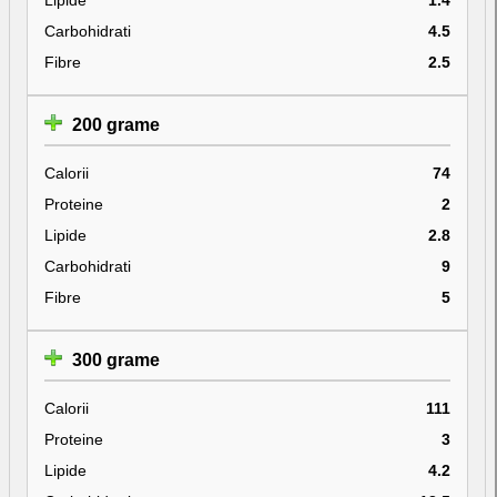
Carbohidrati
4.5
Fibre
2.5
200 grame
Calorii
74
Proteine
2
Lipide
2.8
Carbohidrati
9
Fibre
5
300 grame
Calorii
111
Proteine
3
Lipide
4.2