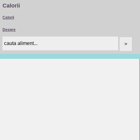
Calorii
Calorii
Despre