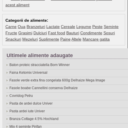
acest aliment
Categorii de alimente:
Carne
Oua
Branzeturi
Lactate
Cereale
Legume
Peste
Seminte
Fructe
Grasimi
Dulciuri
Fast food
Bauturi
Condimente
Sosuri
Snackuri
Mezeluri
Suplimente
Paine
Altele
Mancare gatita
Ultimele alimente adaugate
Baton proteic stracciatella Born Winner
Faina Ketomix Universal
Fasole verde extra fina congelata 600g Delhaize Mega Image
Fasole boabe Cannellini conserva Delhaize
Covridog Petru
Pasta de ardei dulce Univer
Pasta ardei iute Univer
Branza Cottage 4.5% Hochland
Mix 4 seminte Pirifan