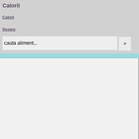
Calorii
Calorii
Despre