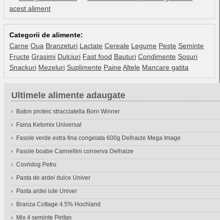
acest aliment
Categorii de alimente:
Carne
Oua
Branzeturi
Lactate
Cereale
Legume
Peste
Seminte
Fructe
Grasimi
Dulciuri
Fast food
Bauturi
Condimente
Sosuri
Snackuri
Mezeluri
Suplimente
Paine
Altele
Mancare gatita
Ultimele alimente adaugate
Baton proteic stracciatella Born Winner
Faina Ketomix Universal
Fasole verde extra fina congelata 600g Delhaize Mega Image
Fasole boabe Cannellini conserva Delhaize
Covridog Petru
Pasta de ardei dulce Univer
Pasta ardei iute Univer
Branza Cottage 4.5% Hochland
Mix 4 seminte Pirifan