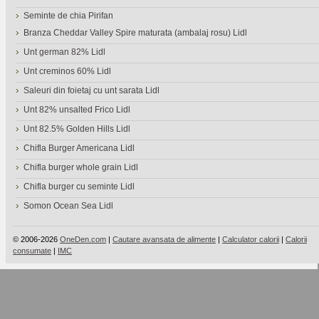
Seminte de chia Pirifan
Branza Cheddar Valley Spire maturata (ambalaj rosu) Lidl
Unt german 82% Lidl
Unt creminos 60% Lidl
Saleuri din foietaj cu unt sarata Lidl
Unt 82% unsalted Frico Lidl
Unt 82.5% Golden Hills Lidl
Chifla Burger Americana Lidl
Chifla burger whole grain Lidl
Chifla burger cu seminte Lidl
Somon Ocean Sea Lidl
© 2006-2026
OneDen.com
|
Cautare avansata de alimente
|
Calculator calorii
|
Calorii
consumate
|
IMC