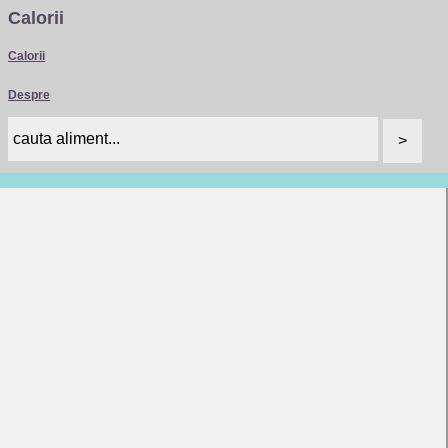
Calorii
Calorii
Despre