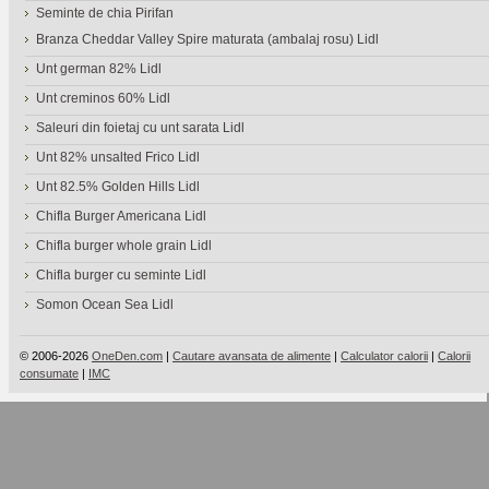
Seminte de chia Pirifan
Branza Cheddar Valley Spire maturata (ambalaj rosu) Lidl
Unt german 82% Lidl
Unt creminos 60% Lidl
Saleuri din foietaj cu unt sarata Lidl
Unt 82% unsalted Frico Lidl
Unt 82.5% Golden Hills Lidl
Chifla Burger Americana Lidl
Chifla burger whole grain Lidl
Chifla burger cu seminte Lidl
Somon Ocean Sea Lidl
© 2006-2026
OneDen.com
|
Cautare avansata de alimente
|
Calculator calorii
|
Calorii
consumate
|
IMC