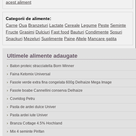
acest aliment
Categorii de alimente:
Carne
Oua
Branzeturi
Lactate
Cereale
Legume
Peste
Seminte
Fructe
Grasimi
Dulciuri
Fast food
Bauturi
Condimente
Sosuri
Snackuri
Mezeluri
Suplimente
Paine
Altele
Mancare gatita
Ultimele alimente adaugate
Baton proteic stracciatella Born Winner
Faina Ketomix Universal
Fasole verde extra fina congelata 600g Delhaize Mega Image
Fasole boabe Cannellini conserva Delhaize
Covridog Petru
Pasta de ardei dulce Univer
Pasta ardei iute Univer
Branza Cottage 4.5% Hochland
Mix 4 seminte Pirifan