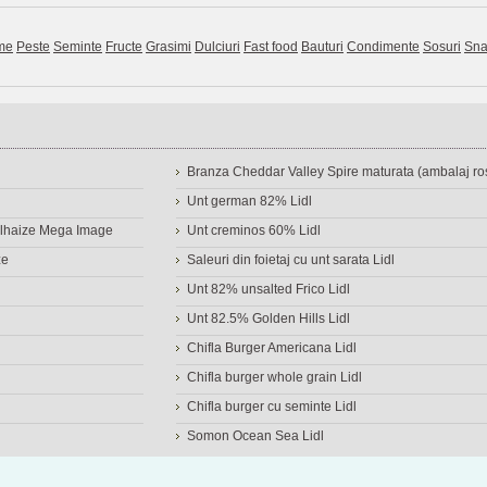
me
Peste
Seminte
Fructe
Grasimi
Dulciuri
Fast food
Bauturi
Condimente
Sosuri
Sna
Branza Cheddar Valley Spire maturata (ambalaj ros
Unt german 82% Lidl
Delhaize Mega Image
Unt creminos 60% Lidl
ze
Saleuri din foietaj cu unt sarata Lidl
Unt 82% unsalted Frico Lidl
Unt 82.5% Golden Hills Lidl
Chifla Burger Americana Lidl
Chifla burger whole grain Lidl
Chifla burger cu seminte Lidl
Somon Ocean Sea Lidl