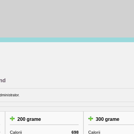
and
dministrator.
200 grame
300 grame
9
Calorii
698
Calorii