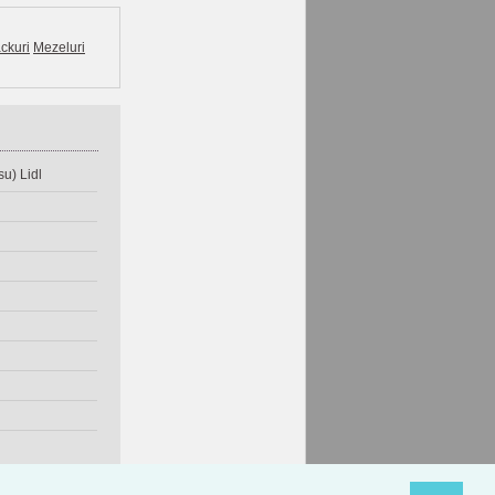
ckuri
Mezeluri
u) Lidl