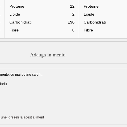
6
Proteine
12
Proteine
1
Lipide
2
Lipide
9
Carbohidrati
158
Carbohidrati
0
Fibre
0
Fibre
Adauga in meniu
mente, cu mai putine calorii:
orii)
unei greseli la acest aliment