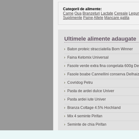
Categorii de alimente:
Carne
Oua
Branzeturi
Lactate
Cereale
Legu
Suplimente
Paine
Altele
Mancare gatita
Ultimele alimente adaugate
Baton proteic stracciatella Born Winner
Faina Ketomix Universal
Fasole verde extra fina congelata 600g 
Fasole boabe Cannellini conserva Delhai
Covridog Petru
Pasta de ardei dulce Univer
Pasta ardei iute Univer
Branza Cottage 4.5% Hochland
Mix 4 seminte Pirifan
Seminte de chia Pirifan