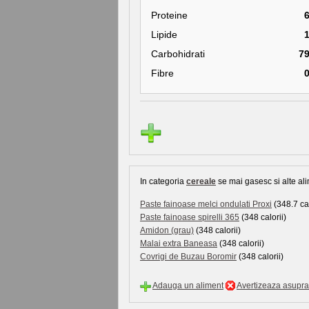
Proteine
Lipide
Carbohidrati
7
Fibre
In categoria
cereale
se mai gasesc si alte ali
Paste fainoase melci ondulati Proxi
(348.7 cal
Paste fainoase spirelli 365
(348 calorii)
Amidon (grau)
(348 calorii)
Malai extra Baneasa
(348 calorii)
Covrigi de Buzau Boromir
(348 calorii)
Adauga un aliment
Avertizeaza asupra 