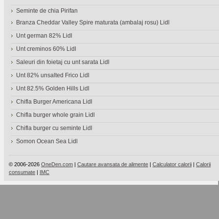
Seminte de chia Pirifan
Branza Cheddar Valley Spire maturata (ambalaj rosu) Lidl
Unt german 82% Lidl
Unt creminos 60% Lidl
Saleuri din foietaj cu unt sarata Lidl
Unt 82% unsalted Frico Lidl
Unt 82.5% Golden Hills Lidl
Chifla Burger Americana Lidl
Chifla burger whole grain Lidl
Chifla burger cu seminte Lidl
Somon Ocean Sea Lidl
© 2006-2026
OneDen.com
|
Cautare avansata de alimente
|
Calculator calorii
|
Calorii
consumate
|
IMC