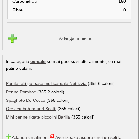
Carbohidrati
180
Fibre
0
Adauga in meniu
In categoria
cereale
se mai gasesc si alte alimente, cu mai
putine calorii:
Panite felii pufoase multicereale Nutrizzia
(355.6 calorii)
Penne Pambac
(355.2 calorii)
Spaghete De Cecco
(355 calorii)
Orez cu bob rotund Scotti
(355 calorii)
Mini penne rigate piccolini Barilla
(355 calorii)
Adauga un aliment
Avertizeaza asupra unei greseli la