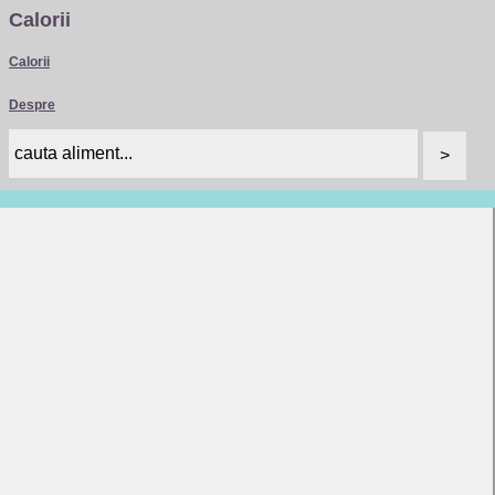
Calorii
Calorii
Despre