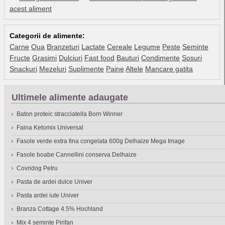
acest aliment
Categorii de alimente:
Carne
Oua
Branzeturi
Lactate
Cereale
Legume
Peste
Seminte
Fructe
Grasimi
Dulciuri
Fast food
Bauturi
Condimente
Sosuri
Snackuri
Mezeluri
Suplimente
Paine
Altele
Mancare gatita
Ultimele alimente adaugate
Baton proteic stracciatella Born Winner
Faina Ketomix Universal
Fasole verde extra fina congelata 600g Delhaize Mega Image
Fasole boabe Cannellini conserva Delhaize
Covridog Petru
Pasta de ardei dulce Univer
Pasta ardei iute Univer
Branza Cottage 4.5% Hochland
Mix 4 seminte Pirifan