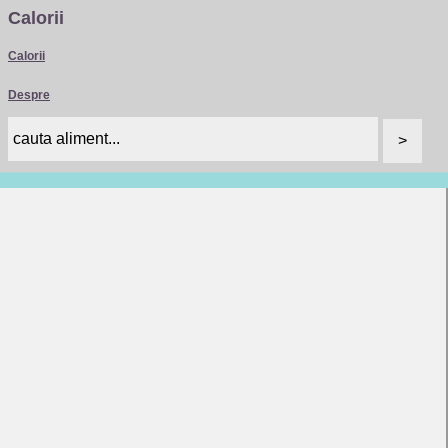
Calorii
Calorii
Despre