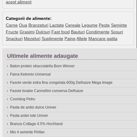
acest aliment
Categorii de alimente:
Carne
Oua
Branzeturi
Lactate
Cereale
Legume
Peste
Seminte
Fructe
Grasimi
Dulciuri
Fast food
Bauturi
Condimente
Sosuri
Snackuri
Mezeluri
Suplimente
Paine
Altele
Mancare gatita
Ultimele alimente adaugate
Baton proteic stracciatella Born Winner
Faina Ketomix Universal
Fasole verde extra fina congelata 600g Delhaize Mega Image
Fasole boabe Cannellini conserva Delhaize
Covridog Petru
Pasta de ardei dulce Univer
Pasta ardei iute Univer
Branza Cottage 4.5% Hochland
Mix 4 seminte Pirifan