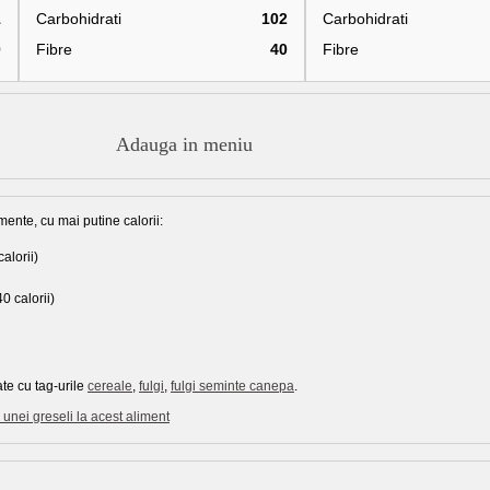
1
Carbohidrati
102
Carbohidrati
0
Fibre
40
Fibre
Adauga in meniu
mente, cu mai putine calorii:
alorii)
0 calorii)
te cu tag-urile
cereale
,
fulgi
,
fulgi seminte canepa
.
unei greseli la acest aliment