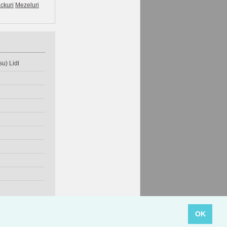
ckuri
Mezeluri
u) Lidl
OK