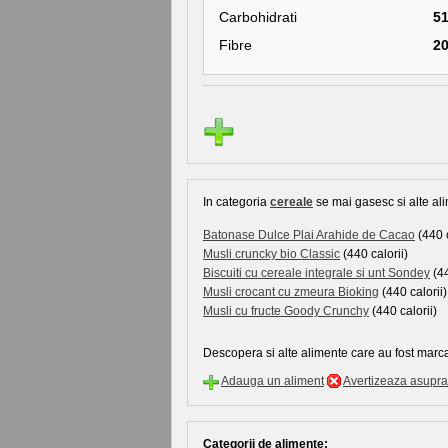
Carbohidrati
5
Fibre
2
In categoria
cereale
se mai gasesc si alte ali
Batonase Dulce Plai Arahide de Cacao
(440 c
Musli cruncky bio Classic
(440 calorii)
Biscuiti cu cereale integrale si unt Sondey
(44
Musli crocant cu zmeura Bioking
(440 calorii)
Musli cu fructe Goody Crunchy
(440 calorii)
Descopera si alte alimente care au fost marca
Adauga un aliment
Avertizeaza asupra 
Categorii de alimente: