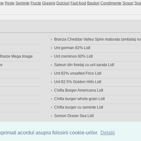
me
Peste
Seminte
Fructe
Grasimi
Dulciuri
Fast food
Bauturi
Condimente
Sosuri
Sna
Branza Cheddar Valley Spire maturata (ambalaj ros
Unt german 82% Lidl
Delhaize Mega Image
Unt creminos 60% Lidl
ze
Saleuri din foietaj cu unt sarata Lidl
Unt 82% unsalted Frico Lidl
Unt 82.5% Golden Hills Lidl
Chifla Burger Americana Lidl
Chifla burger whole grain Lidl
Chifla burger cu seminte Lidl
Somon Ocean Sea Lidl
a de alimente
|
Calculator calorii
|
Calorii consumate
|
IMC
rimati acordul asupra folosirii cookie-urilor.
Detalii