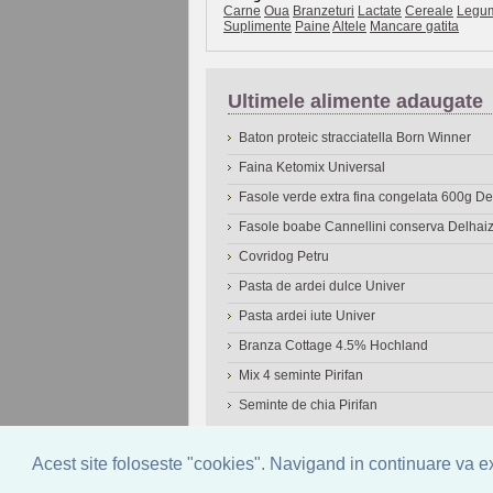
Carne
Oua
Branzeturi
Lactate
Cereale
Legu
Suplimente
Paine
Altele
Mancare gatita
Ultimele alimente adaugate
Baton proteic stracciatella Born Winner
Faina Ketomix Universal
Fasole verde extra fina congelata 600g 
Fasole boabe Cannellini conserva Delhai
Covridog Petru
Pasta de ardei dulce Univer
Pasta ardei iute Univer
Branza Cottage 4.5% Hochland
Mix 4 seminte Pirifan
Seminte de chia Pirifan
© 2006-2026
OneDen.com
|
Cautare avansat
Acest site foloseste "cookies". Navigand in continuare va exp