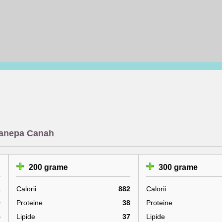
 canepa Canah
200 grame
300 grame
1
Calorii
882
Calorii
9
Proteine
38
Proteine
5
Lipide
37
Lipide