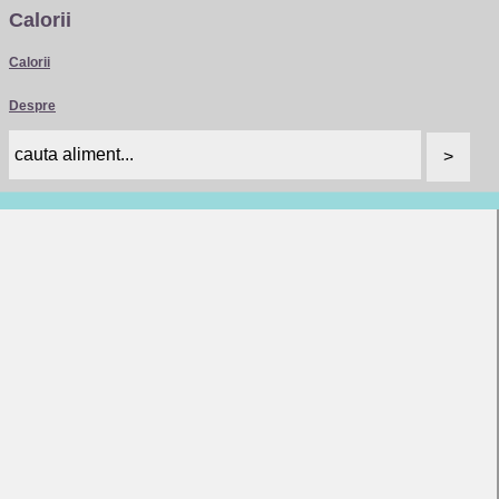
Calorii
Calorii
Despre