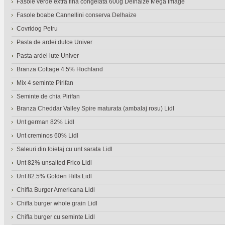
Fasole verde extra fina congelata 600g Delhaize Mega Image
Fasole boabe Cannellini conserva Delhaize
Covridog Petru
Pasta de ardei dulce Univer
Pasta ardei iute Univer
Branza Cottage 4.5% Hochland
Mix 4 seminte Pirifan
Seminte de chia Pirifan
Branza Cheddar Valley Spire maturata (ambalaj rosu) Lidl
Unt german 82% Lidl
Unt creminos 60% Lidl
Saleuri din foietaj cu unt sarata Lidl
Unt 82% unsalted Frico Lidl
Unt 82.5% Golden Hills Lidl
Chifla Burger Americana Lidl
Chifla burger whole grain Lidl
Chifla burger cu seminte Lidl