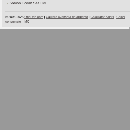
Somon Ocean Sea Lidl
© 2006-2026
OneDen.com
|
Cautare avansata de alimente
|
Calculator calorii
|
Calorii
consumate
|
IMC