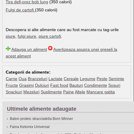
Tira dell-orez bob lung
(350 calorii)
Fulgi de cartofi
(350 calorii)
Descopera si alte alimente care au fost marcate cu tag-urile
piure
,
fulgi piure
,
piure cartofi
.
Adauga un aliment
Avertizeaza asupra unei greseli la
acest aliment
Categorii de alimente:
Carne
Oua
Branzeturi
Lactate
Cereale
Legume
Peste
Seminte
Fructe
Grasimi
Dulciuri
Fast food
Bauturi
Condimente
Sosuri
Snackuri
Mezeluri
Suplimente
Paine
Altele
Mancare gatita
Ultimele alimente adaugate
Baton proteic stracciatella Born Winner
Faina Ketomix Universal