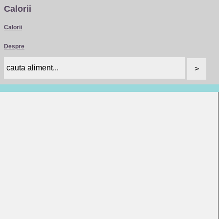
Calorii
Calorii
Despre