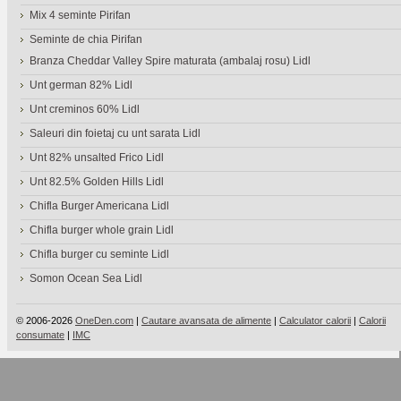
Mix 4 seminte Pirifan
Seminte de chia Pirifan
Branza Cheddar Valley Spire maturata (ambalaj rosu) Lidl
Unt german 82% Lidl
Unt creminos 60% Lidl
Saleuri din foietaj cu unt sarata Lidl
Unt 82% unsalted Frico Lidl
Unt 82.5% Golden Hills Lidl
Chifla Burger Americana Lidl
Chifla burger whole grain Lidl
Chifla burger cu seminte Lidl
Somon Ocean Sea Lidl
© 2006-2026
OneDen.com
|
Cautare avansata de alimente
|
Calculator calorii
|
Calorii
consumate
|
IMC