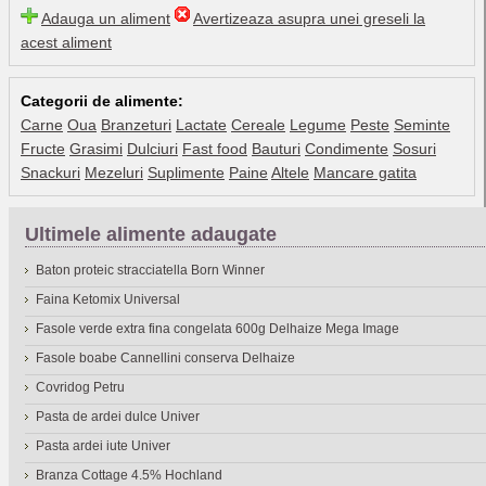
Adauga un aliment
Avertizeaza asupra unei greseli la
acest aliment
Categorii de alimente:
Carne
Oua
Branzeturi
Lactate
Cereale
Legume
Peste
Seminte
Fructe
Grasimi
Dulciuri
Fast food
Bauturi
Condimente
Sosuri
Snackuri
Mezeluri
Suplimente
Paine
Altele
Mancare gatita
Ultimele alimente adaugate
Baton proteic stracciatella Born Winner
Faina Ketomix Universal
Fasole verde extra fina congelata 600g Delhaize Mega Image
Fasole boabe Cannellini conserva Delhaize
Covridog Petru
Pasta de ardei dulce Univer
Pasta ardei iute Univer
Branza Cottage 4.5% Hochland