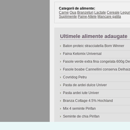
Categorii de alimente:
Carne
Oua
Branzeturi
Lactate
Cereale
Legu
Suplimente
Paine
Altele
Mancare gatita
Ultimele alimente adaugate
Baton proteic stracciatella Born Winner
Faina Ketomix Universal
Fasole verde extra fina congelata 600g 
Fasole boabe Cannellini conserva Delhai
Covridog Petru
Pasta de ardei dulce Univer
Pasta ardei iute Univer
Branza Cottage 4.5% Hochland
Mix 4 seminte Pirifan
Seminte de chia Pirifan