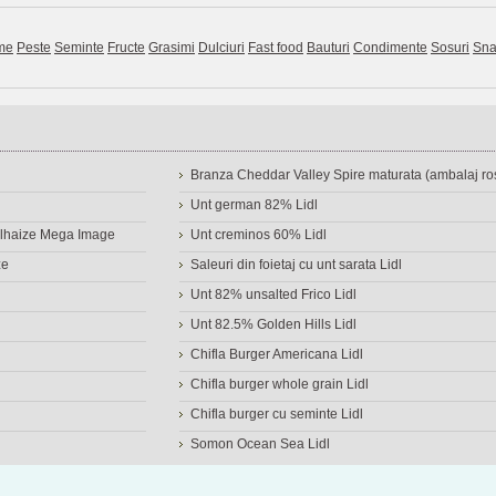
me
Peste
Seminte
Fructe
Grasimi
Dulciuri
Fast food
Bauturi
Condimente
Sosuri
Sna
Branza Cheddar Valley Spire maturata (ambalaj ros
Unt german 82% Lidl
Delhaize Mega Image
Unt creminos 60% Lidl
ze
Saleuri din foietaj cu unt sarata Lidl
Unt 82% unsalted Frico Lidl
Unt 82.5% Golden Hills Lidl
Chifla Burger Americana Lidl
Chifla burger whole grain Lidl
Chifla burger cu seminte Lidl
Somon Ocean Sea Lidl