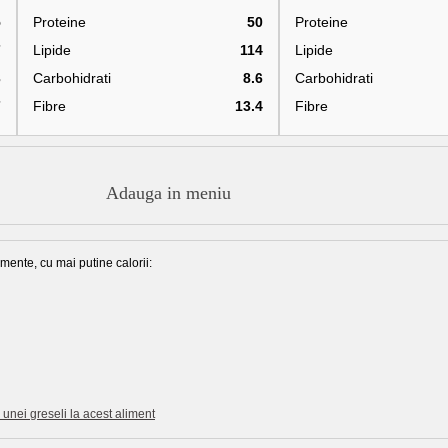
5
Proteine
50
Proteine
7
Lipide
114
Lipide
3
Carbohidrati
8.6
Carbohidrati
7
Fibre
13.4
Fibre
Adauga in meniu
mente, cu mai putine calorii:
unei greseli la acest aliment