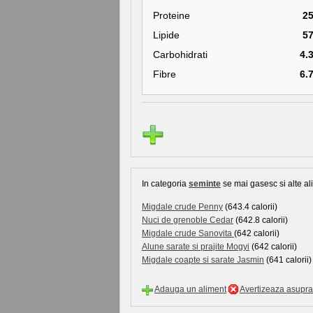
Proteine
2
Lipide
5
Carbohidrati
4.
Fibre
6.
In categoria
seminte
se mai gasesc si alte ali
Migdale crude Penny
(643.4 calorii)
Nuci de grenoble Cedar
(642.8 calorii)
Migdale crude Sanovita
(642 calorii)
Alune sarate si prajite Mogyi
(642 calorii)
Migdale coapte si sarate Jasmin
(641 calorii)
Adauga un aliment
Avertizeaza asupra 