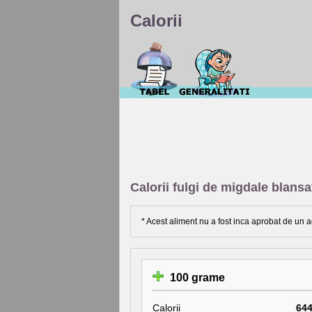
Calorii
Calorii fulgi de migdale blan
* Acest aliment nu a fost inca aprobat de un a
100 grame
Calorii
64