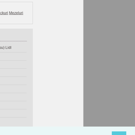
ckuri
Mezeluri
u) Lidl