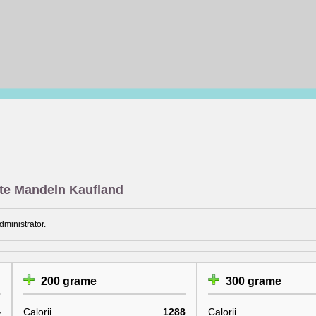
sate Mandeln Kaufland
dministrator.
200 grame
300 grame
4
Calorii
1288
Calorii