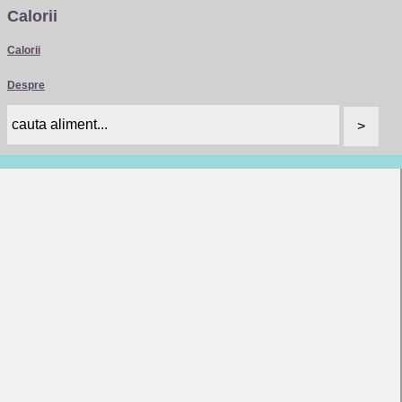
Calorii
Calorii
Despre