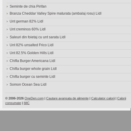
Seminte de chia Pirifan
Branza Cheddar Valley Spire maturata (ambalaj rosu) Lidl
Unt german 82% Lidl
Unt creminos 60% Lidl
Saleuri din foietaj cu unt sarata Lidl
Unt 82% unsalted Frico Lidl
Unt 82.5% Golden Hills Lidl
Chifla Burger Americana Lidl
Chifla burger whole grain Lidl
Chifla burger cu seminte Lidl
Somon Ocean Sea Lidl
© 2006-2026
OneDen.com
|
Cautare avansata de alimente
|
Calculator calorii
|
Calorii
consumate
|
IMC