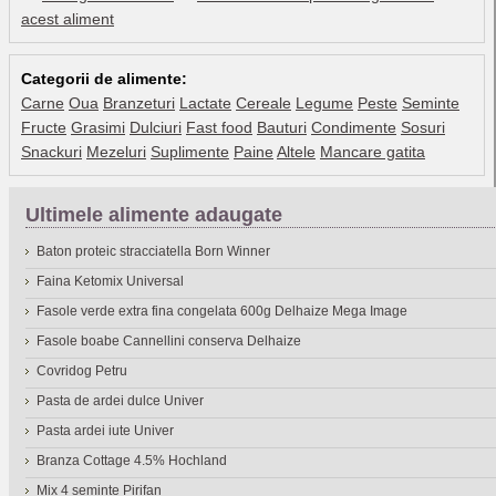
acest aliment
Categorii de alimente:
Carne
Oua
Branzeturi
Lactate
Cereale
Legume
Peste
Seminte
Fructe
Grasimi
Dulciuri
Fast food
Bauturi
Condimente
Sosuri
Snackuri
Mezeluri
Suplimente
Paine
Altele
Mancare gatita
Ultimele alimente adaugate
Baton proteic stracciatella Born Winner
Faina Ketomix Universal
Fasole verde extra fina congelata 600g Delhaize Mega Image
Fasole boabe Cannellini conserva Delhaize
Covridog Petru
Pasta de ardei dulce Univer
Pasta ardei iute Univer
Branza Cottage 4.5% Hochland
Mix 4 seminte Pirifan