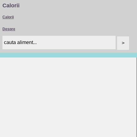
Calorii
Calorii
Despre