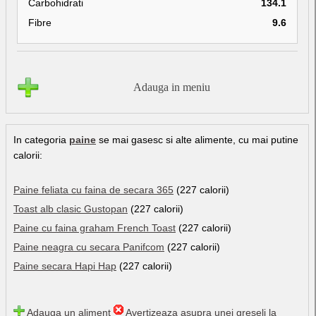
Carbohidrati
134.1
Fibre
9.6
Adauga in meniu
In categoria
paine
se mai gasesc si alte alimente, cu mai putine
calorii:
Paine feliata cu faina de secara 365
(227 calorii)
Toast alb clasic Gustopan
(227 calorii)
Paine cu faina graham French Toast
(227 calorii)
Paine neagra cu secara Panifcom
(227 calorii)
Paine secara Hapi Hap
(227 calorii)
Adauga un aliment
Avertizeaza asupra unei greseli la