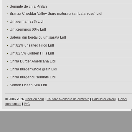
Seminte de chia Pirifan
Branza Cheddar Valley Spire maturata (ambalaj rosu) Lidl
Unt german 82% Lidl
Unt creminos 60% Lidl
Saleuri din foietaj cu unt sarata Lidl
Unt 82% unsalted Frico Lidl
Unt 82.5% Golden Hills Lidl
Chifla Burger Americana Lidl
Chifla burger whole grain Lidl
Chifla burger cu seminte Lidl
Somon Ocean Sea Lidl
© 2006-2026
OneDen.com
|
Cautare avansata de alimente
|
Calculator calorii
|
Calorii
consumate
|
IMC