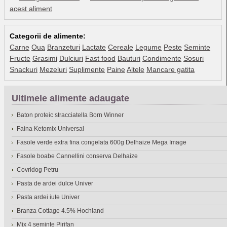
acest aliment
Categorii de alimente:
Carne
Oua
Branzeturi
Lactate
Cereale
Legume
Peste
Seminte
Fructe
Grasimi
Dulciuri
Fast food
Bauturi
Condimente
Sosuri
Snackuri
Mezeluri
Suplimente
Paine
Altele
Mancare gatita
Ultimele alimente adaugate
Baton proteic stracciatella Born Winner
Faina Ketomix Universal
Fasole verde extra fina congelata 600g Delhaize Mega Image
Fasole boabe Cannellini conserva Delhaize
Covridog Petru
Pasta de ardei dulce Univer
Pasta ardei iute Univer
Branza Cottage 4.5% Hochland
Mix 4 seminte Pirifan