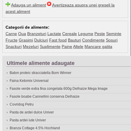
Adauga un aliment
Avertizeaza asupra unei greseli la
acest aliment
Categorii de alimente:
Carne
Oua
Branzeturi
Lactate
Cereale
Legume
Peste
Seminte
Fructe
Grasimi
Dulciuri
Fast food
Bauturi
Condimente
Sosuri
Snackuri
Mezeluri
Suplimente
Paine
Altele
Mancare gatita
Ultimele alimente adaugate
Baton proteic stracciatella Born Winner
Faina Ketomix Universal
Fasole verde extra fina congelata 600g Delhaize Mega Image
Fasole boabe Cannellini conserva Delhaize
Covridog Petru
Pasta de ardei dulce Univer
Pasta ardei iute Univer
Branza Cottage 4.5% Hochland