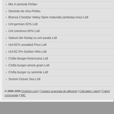
Mix 4 seminte Pirifan
Seminte de chia Pirifan
Branza Cheddar Valley Spire maturata (ambalaj rosu) Lidl
Unt german 82% Lidl
Unt creminos 60% Lidl
Saleuri din foietaj cu unt sarata Lidl
Unt 82% unsalted Frico Lidl
Unt 82.5% Golden Hills Lidl
Chifla Burger Americana Lidl
Chifla burger whole grain Lidl
Chifla burger cu seminte Lidl
Somon Ocean Sea Lidl
© 2006-2026
OneDen.com
|
Cautare avansata de alimente
|
Calculator calorii
|
Calorii
consumate
|
IMC