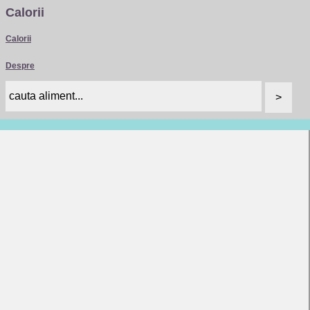
Calorii
Calorii
Despre