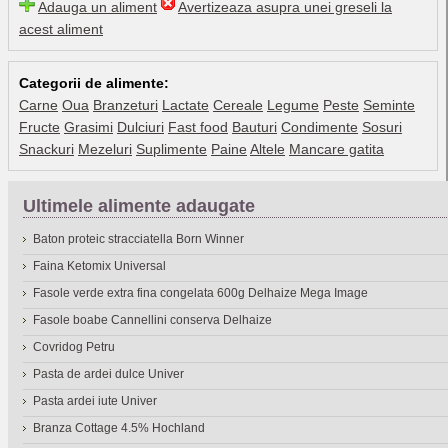
Adauga un aliment
Avertizeaza asupra unei greseli la
acest aliment
Categorii de alimente:
Carne
Oua
Branzeturi
Lactate
Cereale
Legume
Peste
Seminte
Fructe
Grasimi
Dulciuri
Fast food
Bauturi
Condimente
Sosuri
Snackuri
Mezeluri
Suplimente
Paine
Altele
Mancare gatita
Ultimele alimente adaugate
Baton proteic stracciatella Born Winner
Faina Ketomix Universal
Fasole verde extra fina congelata 600g Delhaize Mega Image
Fasole boabe Cannellini conserva Delhaize
Covridog Petru
Pasta de ardei dulce Univer
Pasta ardei iute Univer
Branza Cottage 4.5% Hochland