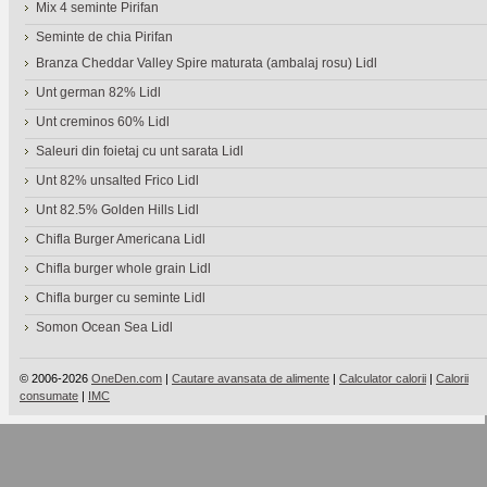
Mix 4 seminte Pirifan
Seminte de chia Pirifan
Branza Cheddar Valley Spire maturata (ambalaj rosu) Lidl
Unt german 82% Lidl
Unt creminos 60% Lidl
Saleuri din foietaj cu unt sarata Lidl
Unt 82% unsalted Frico Lidl
Unt 82.5% Golden Hills Lidl
Chifla Burger Americana Lidl
Chifla burger whole grain Lidl
Chifla burger cu seminte Lidl
Somon Ocean Sea Lidl
© 2006-2026
OneDen.com
|
Cautare avansata de alimente
|
Calculator calorii
|
Calorii
consumate
|
IMC