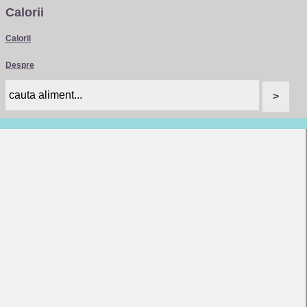
Calorii
Calorii
Despre