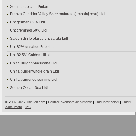
Seminte de chia Pirifan
Branza Cheddar Valley Spire maturata (ambalaj rosu) Lidl
Unt german 82% Lidl
Unt creminos 60% Lidl
Saleuri din foietaj cu unt sarata Lidl
Unt 82% unsalted Frico Lidl
Unt 82.5% Golden Hills Lidl
Chifla Burger Americana Lidl
Chifla burger whole grain Lidl
Chifla burger cu seminte Lidl
Somon Ocean Sea Lidl
© 2006-2026
OneDen.com
|
Cautare avansata de alimente
|
Calculator calorii
|
Calorii
consumate
|
IMC