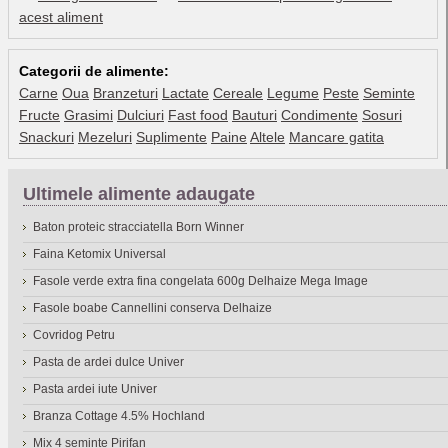
acest aliment
Categorii de alimente:
Carne
Oua
Branzeturi
Lactate
Cereale
Legume
Peste
Seminte
Fructe
Grasimi
Dulciuri
Fast food
Bauturi
Condimente
Sosuri
Snackuri
Mezeluri
Suplimente
Paine
Altele
Mancare gatita
Ultimele alimente adaugate
Baton proteic stracciatella Born Winner
Faina Ketomix Universal
Fasole verde extra fina congelata 600g Delhaize Mega Image
Fasole boabe Cannellini conserva Delhaize
Covridog Petru
Pasta de ardei dulce Univer
Pasta ardei iute Univer
Branza Cottage 4.5% Hochland
Mix 4 seminte Pirifan