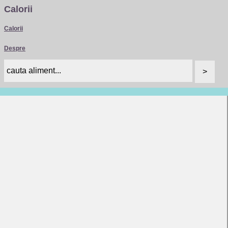
Calorii
Calorii
Despre