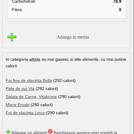
Carbohidrati
78.9
Fibre
0
Adauga in meniu
In categoria
altele
se mai gasesc si alte alimente, cu mai putine
calorii:
Foi fine de placinta Bella
(292 calorii)
Pate de pui Via
(292 calorii)
Salata de Carne, Vitakrone
(290 calorii)
Miere Eroski
(290 calorii)
Foi de placinta Linco
(290 calorii)
Adauga un aliment
Avertizeaza asupra unei greseli la