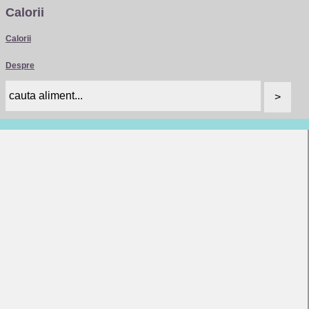
Calorii
Calorii
Despre