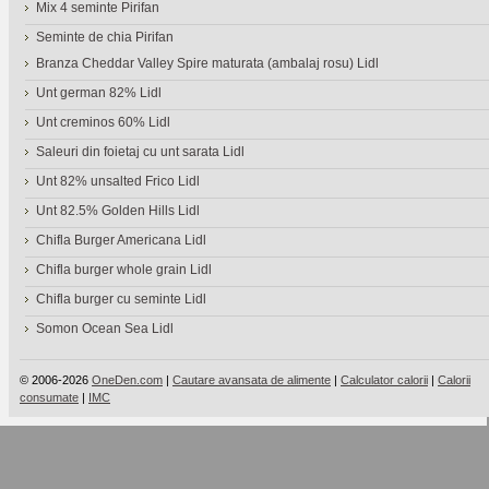
Mix 4 seminte Pirifan
Seminte de chia Pirifan
Branza Cheddar Valley Spire maturata (ambalaj rosu) Lidl
Unt german 82% Lidl
Unt creminos 60% Lidl
Saleuri din foietaj cu unt sarata Lidl
Unt 82% unsalted Frico Lidl
Unt 82.5% Golden Hills Lidl
Chifla Burger Americana Lidl
Chifla burger whole grain Lidl
Chifla burger cu seminte Lidl
Somon Ocean Sea Lidl
© 2006-2026
OneDen.com
|
Cautare avansata de alimente
|
Calculator calorii
|
Calorii
consumate
|
IMC