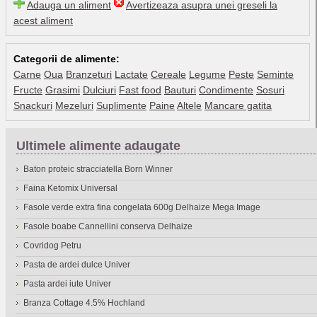
Adauga un aliment
Avertizeaza asupra unei greseli la
acest aliment
Categorii de alimente:
Carne
Oua
Branzeturi
Lactate
Cereale
Legume
Peste
Seminte
Fructe
Grasimi
Dulciuri
Fast food
Bauturi
Condimente
Sosuri
Snackuri
Mezeluri
Suplimente
Paine
Altele
Mancare gatita
Ultimele alimente adaugate
Baton proteic stracciatella Born Winner
Faina Ketomix Universal
Fasole verde extra fina congelata 600g Delhaize Mega Image
Fasole boabe Cannellini conserva Delhaize
Covridog Petru
Pasta de ardei dulce Univer
Pasta ardei iute Univer
Branza Cottage 4.5% Hochland