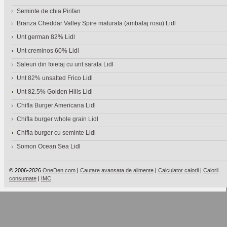
Seminte de chia Pirifan
Branza Cheddar Valley Spire maturata (ambalaj rosu) Lidl
Unt german 82% Lidl
Unt creminos 60% Lidl
Saleuri din foietaj cu unt sarata Lidl
Unt 82% unsalted Frico Lidl
Unt 82.5% Golden Hills Lidl
Chifla Burger Americana Lidl
Chifla burger whole grain Lidl
Chifla burger cu seminte Lidl
Somon Ocean Sea Lidl
© 2006-2026
OneDen.com
|
Cautare avansata de alimente
|
Calculator calorii
|
Calorii
consumate
|
IMC