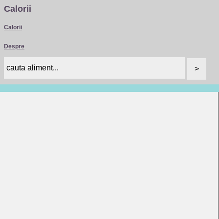
Calorii
Calorii
Despre