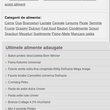
acest aliment
Categorii de alimente:
Carne
Oua
Branzeturi
Lactate
Cereale
Legume
Peste
Seminte
Fructe
Grasimi
Dulciuri
Fast food
Bauturi
Condimente
Sosuri
Snackuri
Mezeluri
Suplimente
Paine
Altele
Mancare gatita
Ultimele alimente adaugate
Baton proteic stracciatella Born Winner
Faina Ketomix Universal
Fasole verde extra fina congelata 600g Delhaize Mega Image
Fasole boabe Cannellini conserva Delhaize
Covridog Petru
Pasta de ardei dulce Univer
Pasta ardei iute Univer
Branza Cottage 4.5% Hochland
Mix 4 seminte Pirifan