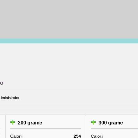
ro
dministrator.
200 grame
300 grame
7
Calorii
254
Calorii