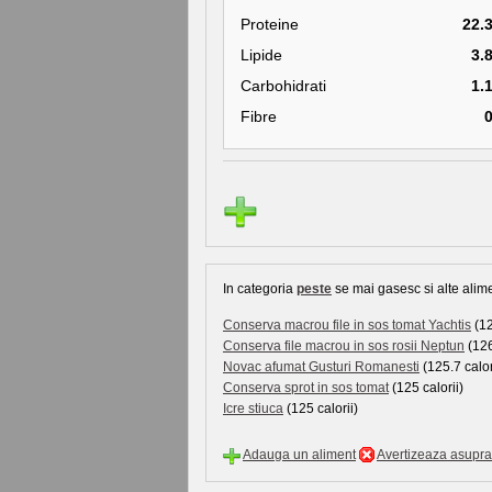
Proteine
22.
Lipide
3.
Carbohidrati
1.
Fibre
In categoria
peste
se mai gasesc si alte alime
Conserva macrou file in sos tomat Yachtis
(12
Conserva file macrou in sos rosii Neptun
(126
Novac afumat Gusturi Romanesti
(125.7 calor
Conserva sprot in sos tomat
(125 calorii)
Icre stiuca
(125 calorii)
Adauga un aliment
Avertizeaza asupra 