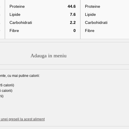
3
Proteine
44.6
Proteine
8
Lipide
7.6
Lipide
1
Carbohidrati
2.2
Carbohidrati
0
Fibre
0
Fibre
Adauga in meniu
nte, cu mai putine calorii:
6 calorii)
 calorii)
ii)
unei greseli la acest aliment