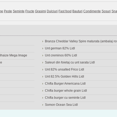
me
Peste
Seminte
Fructe
Grasimi
Dulciuri
Fast food
Bauturi
Condimente
Sosuri
Sna
Branza Cheddar Valley Spire maturata (ambalaj ros
Unt german 82% Lidl
Delhaize Mega Image
Unt creminos 60% Lidl
ze
Saleuri din foietaj cu unt sarata Lidl
Unt 82% unsalted Frico Lidl
Unt 82.5% Golden Hills Lidl
Chifla Burger Americana Lidl
Chifla burger whole grain Lidl
Chifla burger cu seminte Lidl
Somon Ocean Sea Lidl