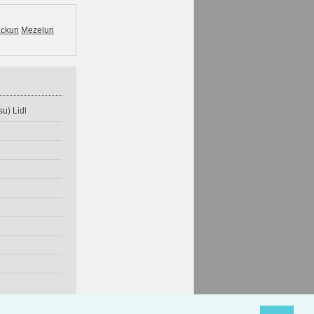
ckuri
Mezeluri
u) Lidl