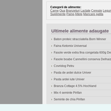
Categorii de alimente:
Carne
Oua
Branzeturi
Lactate
Cereale
Legu
Suplimente
Paine
Altele
Mancare gatita
Ultimele alimente adaugate
Baton proteic stracciatella Born Winner
Faina Ketomix Universal
Fasole verde extra fina congelata 600g 
Fasole boabe Cannellini conserva Delhai
Covridog Petru
Pasta de ardei dulce Univer
Pasta ardei iute Univer
Branza Cottage 4.5% Hochland
Mix 4 seminte Pirifan
Seminte de chia Pirifan