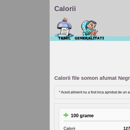
Calorii
Calorii file somon afumat Neg
* Acest aliment nu a fost inca aprobat de un a
100 grame
Calorii
12