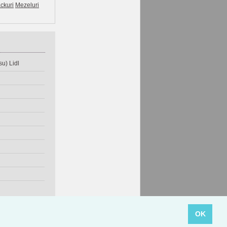
ckuri
Mezeluri
u) Lidl
OK