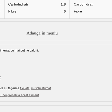
9
Carbohidrati
1.8
Carbohidrati
0
Fibre
0
Fibre
Adauga in meniu
imente, cu mai putine calorii:
)
te cu tag-urile
file vita
,
muschi afumat
.
unei greseli la acest aliment