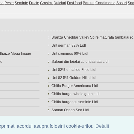
me
Peste
Seminte
Fructe
Grasimi
Dulciuri
Fast food
Bauturi
Condimente
Sosuri
Sna
Branza Cheddar Valley Spire maturata (ambalaj ros
Unt german 82% Lidl
Delhaize Mega Image
Unt creminos 60% Lidl
ze
Saleuri din foietaj cu unt sarata Lidl
Unt 82% unsalted Frico Lidl
Unt 82.5% Golden Hills Lidl
Chifla Burger Americana Lidl
Chifla burger whole grain Lidl
Chifla burger cu seminte Lidl
Somon Ocean Sea Lidl
a de alimente
|
Calculator calorii
|
Calorii consumate
|
IMC
rimati acordul asupra folosirii cookie-urilor.
Detalii