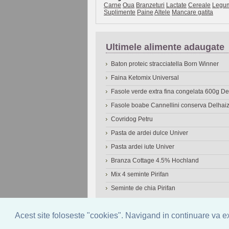
Carne
Oua
Branzeturi
Lactate
Cereale
Legu
Suplimente
Paine
Altele
Mancare gatita
Ultimele alimente adaugate
Baton proteic stracciatella Born Winner
Faina Ketomix Universal
Fasole verde extra fina congelata 600g 
Fasole boabe Cannellini conserva Delhai
Covridog Petru
Pasta de ardei dulce Univer
Pasta ardei iute Univer
Branza Cottage 4.5% Hochland
Mix 4 seminte Pirifan
Seminte de chia Pirifan
© 2006-2026
OneDen.com
|
Cautare avansat
Acest site foloseste "cookies". Navigand in continuare va exp