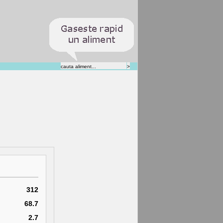
312
68.7
2.7