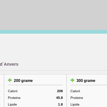
t d`Anvers
200 grame
300 grame
4
Calorii
208
Calorii
9
Proteine
45.8
Proteine
9
Lipide
1.8
Lipide