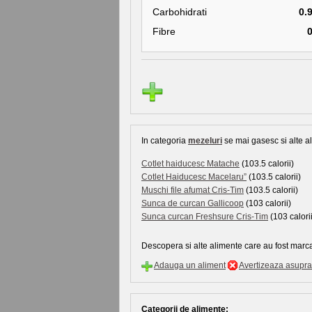
Carbohidrati
0.
Fibre
In categoria
mezeluri
se mai gasesc si alte al
Cotlet haiducesc Matache
(103.5 calorii)
Cotlet Haiducesc Macelaru”
(103.5 calorii)
Muschi file afumat Cris-Tim
(103.5 calorii)
Sunca de curcan Gallicoop
(103 calorii)
Sunca curcan Freshsure Cris-Tim
(103 calorii
Descopera si alte alimente care au fost marca
Adauga un aliment
Avertizeaza asupra 
Categorii de alimente: