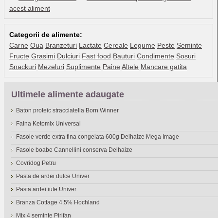
acest aliment
Categorii de alimente:
Carne
Oua
Branzeturi
Lactate
Cereale
Legume
Peste
Seminte
Fructe
Grasimi
Dulciuri
Fast food
Bauturi
Condimente
Sosuri
Snackuri
Mezeluri
Suplimente
Paine
Altele
Mancare gatita
Ultimele alimente adaugate
Baton proteic stracciatella Born Winner
Faina Ketomix Universal
Fasole verde extra fina congelata 600g Delhaize Mega Image
Fasole boabe Cannellini conserva Delhaize
Covridog Petru
Pasta de ardei dulce Univer
Pasta ardei iute Univer
Branza Cottage 4.5% Hochland
Mix 4 seminte Pirifan