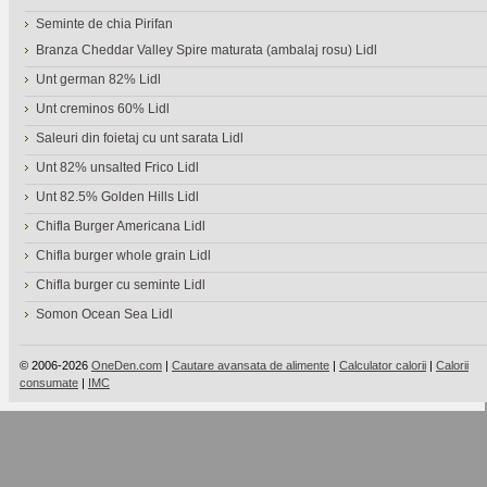
Seminte de chia Pirifan
Branza Cheddar Valley Spire maturata (ambalaj rosu) Lidl
Unt german 82% Lidl
Unt creminos 60% Lidl
Saleuri din foietaj cu unt sarata Lidl
Unt 82% unsalted Frico Lidl
Unt 82.5% Golden Hills Lidl
Chifla Burger Americana Lidl
Chifla burger whole grain Lidl
Chifla burger cu seminte Lidl
Somon Ocean Sea Lidl
© 2006-2026
OneDen.com
|
Cautare avansata de alimente
|
Calculator calorii
|
Calorii
consumate
|
IMC