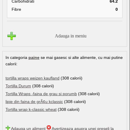
Carbohidrati
64.2
Fibre
0
Adauga in meniu
In categoria
paine
se mai gasesc si alte alimente, cu mai putine
calorii:
tortilla wraps weizen kaufland
(308 calorii)
Tortilla Durum
(308 calorii)
Tortilla Wraps -faina de grau si porumb
(308 calorii)
lipie din faina de grÃ¢u kclassic
(308 calorii)
Tortilla wrap k-classic wheat
(308 calorii)
Adauga un aliment
Avertizeaza asupra unei greseli la