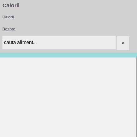
Calorii
Calorii
Despre