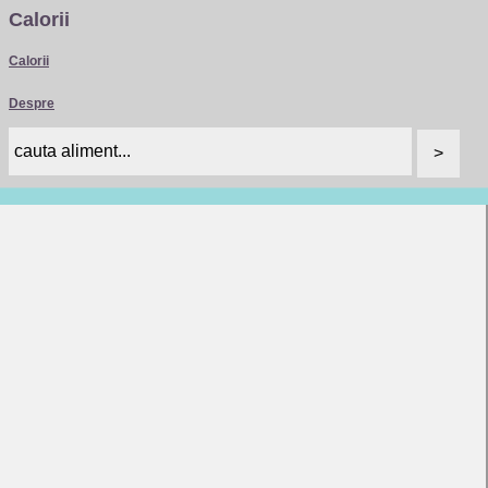
Calorii
Calorii
Despre