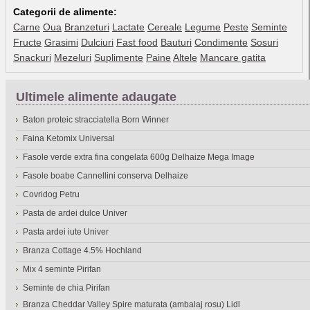
Categorii de alimente:
Carne
Oua
Branzeturi
Lactate
Cereale
Legume
Peste
Seminte
Fructe
Grasimi
Dulciuri
Fast food
Bauturi
Condimente
Sosuri
Snackuri
Mezeluri
Suplimente
Paine
Altele
Mancare gatita
Ultimele alimente adaugate
Baton proteic stracciatella Born Winner
Faina Ketomix Universal
Fasole verde extra fina congelata 600g Delhaize Mega Image
Fasole boabe Cannellini conserva Delhaize
Covridog Petru
Pasta de ardei dulce Univer
Pasta ardei iute Univer
Branza Cottage 4.5% Hochland
Mix 4 seminte Pirifan
Seminte de chia Pirifan
Branza Cheddar Valley Spire maturata (ambalaj rosu) Lidl