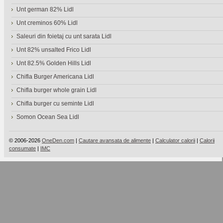
Unt german 82% Lidl
Unt creminos 60% Lidl
Saleuri din foietaj cu unt sarata Lidl
Unt 82% unsalted Frico Lidl
Unt 82.5% Golden Hills Lidl
Chifla Burger Americana Lidl
Chifla burger whole grain Lidl
Chifla burger cu seminte Lidl
Somon Ocean Sea Lidl
© 2006-2026
OneDen.com
|
Cautare avansata de alimente
|
Calculator calorii
|
Calorii
consumate
|
IMC