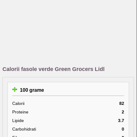
Calorii fasole verde Green Grocers Lidl
100 grame
Calorii
82
Proteine
2
Lipide
3.7
Carbohidrati
0