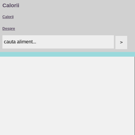
Calorii
Calorii
Despre