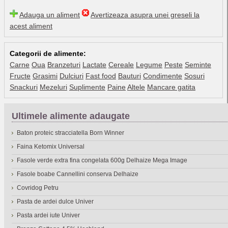
Adauga un aliment
Avertizeaza asupra unei greseli la
acest aliment
Categorii de alimente:
Carne
Oua
Branzeturi
Lactate
Cereale
Legume
Peste
Seminte
Fructe
Grasimi
Dulciuri
Fast food
Bauturi
Condimente
Sosuri
Snackuri
Mezeluri
Suplimente
Paine
Altele
Mancare gatita
Ultimele alimente adaugate
Baton proteic stracciatella Born Winner
Faina Ketomix Universal
Fasole verde extra fina congelata 600g Delhaize Mega Image
Fasole boabe Cannellini conserva Delhaize
Covridog Petru
Pasta de ardei dulce Univer
Pasta ardei iute Univer