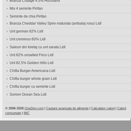
Branza Cottage 4.5% Hochland
Mix 4 seminte Pirifan
Seminte de chia Pirifan
Branza Cheddar Valley Spire maturata (ambalaj rosu) Lidl
Unt german 82% Lidl
Unt creminos 60% Lidl
Saleuri din foietaj cu unt sarata Lidl
Unt 82% unsalted Frico Lidl
Unt 82.5% Golden Hills Lidl
Chifla Burger Americana Lidl
Chifla burger whole grain Lidl
Chifla burger cu seminte Lidl
Somon Ocean Sea Lidl
© 2006-2026
OneDen.com
|
Cautare avansata de alimente
|
Calculator calorii
|
Calorii
consumate
|
IMC