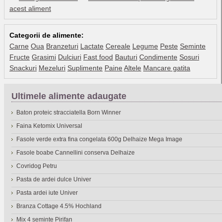
acest aliment
Categorii de alimente:
Carne
Oua
Branzeturi
Lactate
Cereale
Legume
Peste
Seminte
Fructe
Grasimi
Dulciuri
Fast food
Bauturi
Condimente
Sosuri
Snackuri
Mezeluri
Suplimente
Paine
Altele
Mancare gatita
Ultimele alimente adaugate
Baton proteic stracciatella Born Winner
Faina Ketomix Universal
Fasole verde extra fina congelata 600g Delhaize Mega Image
Fasole boabe Cannellini conserva Delhaize
Covridog Petru
Pasta de ardei dulce Univer
Pasta ardei iute Univer
Branza Cottage 4.5% Hochland
Mix 4 seminte Pirifan