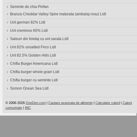
Seminte de chia Pirifan
Branza Cheddar Valley Spire maturata (ambalaj rosu) Lidl
Unt german 82% Lidl
Unt creminos 60% Lidl
Saleuri din foietaj cu unt sarata Lidl
Unt 82% unsalted Frico Lidl
Unt 82.5% Golden Hills Lidl
Chifla Burger Americana Lidl
Chifla burger whole grain Lidl
Chifla burger cu seminte Lidl
Somon Ocean Sea Lidl
© 2006-2026
OneDen.com
|
Cautare avansata de alimente
|
Calculator calorii
|
Calorii
consumate
|
IMC