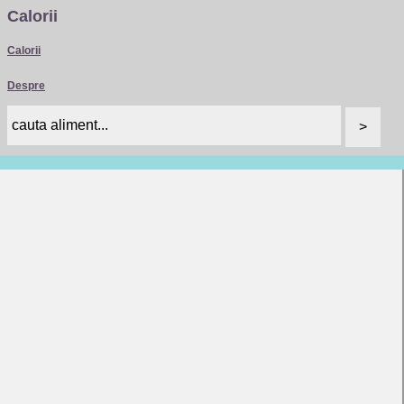
Calorii
Calorii
Despre