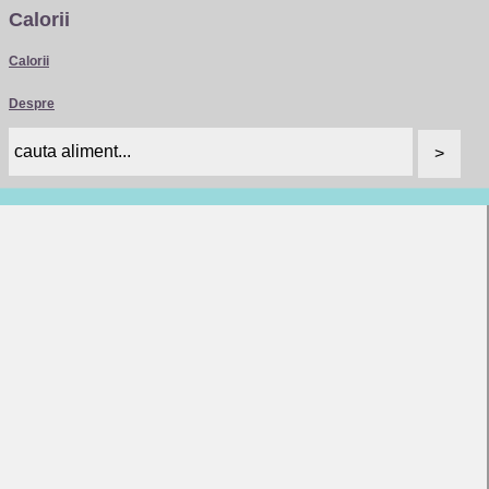
Calorii
Calorii
Despre