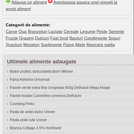
Adauga un aliment
Avertizeaza asupra unei greseli la
acest aliment
Categorii de alimente:
Carne
Oua
Branzeturi
Lactate
Cereale
Legume
Peste
Seminte
Fructe
Grasimi
Dulciuri
Fast food
Bauturi
Condimente
Sosuri
Snackuri
Mezeluri
Suplimente
Paine
Altele
Mancare gatita
Ultimele alimente adaugate
Baton proteic stracciatella Born Winner
Faina Ketomix Universal
Fasole verde extra fina congelata 600g Delhaize Mega Image
Fasole boabe Cannellini conserva Delhaize
Covridog Petru
Pasta de ardei dulce Univer
Pasta ardei iute Univer
Branza Cottage 4.5% Hochland