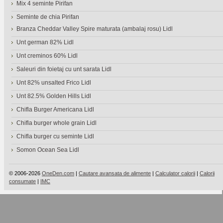
Mix 4 seminte Pirifan
Seminte de chia Pirifan
Branza Cheddar Valley Spire maturata (ambalaj rosu) Lidl
Unt german 82% Lidl
Unt creminos 60% Lidl
Saleuri din foietaj cu unt sarata Lidl
Unt 82% unsalted Frico Lidl
Unt 82.5% Golden Hills Lidl
Chifla Burger Americana Lidl
Chifla burger whole grain Lidl
Chifla burger cu seminte Lidl
Somon Ocean Sea Lidl
© 2006-2026
OneDen.com
|
Cautare avansata de alimente
|
Calculator calorii
|
Calorii
consumate
|
IMC