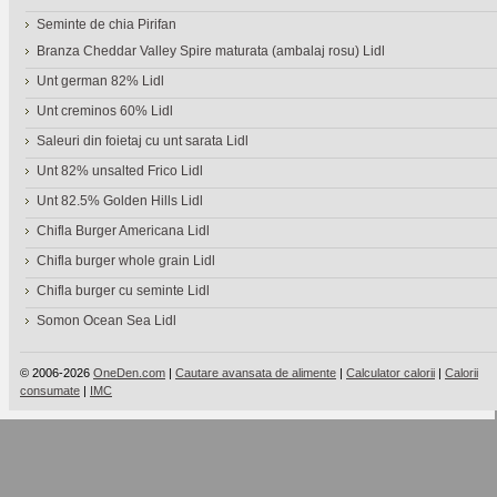
Seminte de chia Pirifan
Branza Cheddar Valley Spire maturata (ambalaj rosu) Lidl
Unt german 82% Lidl
Unt creminos 60% Lidl
Saleuri din foietaj cu unt sarata Lidl
Unt 82% unsalted Frico Lidl
Unt 82.5% Golden Hills Lidl
Chifla Burger Americana Lidl
Chifla burger whole grain Lidl
Chifla burger cu seminte Lidl
Somon Ocean Sea Lidl
© 2006-2026
OneDen.com
|
Cautare avansata de alimente
|
Calculator calorii
|
Calorii
consumate
|
IMC