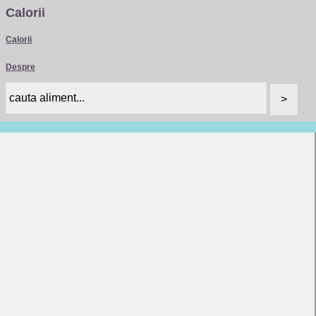
Calorii
Calorii
Despre