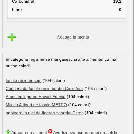
Carbohidrati
19.2
Fibre
0
Adauga in meniu
In categoria
legume
se mai gasesc si alte alimente, cu mai
putine calorii:
fasole rosie bucegi
(104 calorii)
Conservata fasole rosie boabe Carrefour
(104 calorii)
Amestec legume Hawaii Edenia
(104 calorii)
Mix cu 4 tipuri de fasole METRO
(104 calorii)
nghinare in ulei de floarea soarelui Citres
(104 calorii)
Adauga un aliment
Avertizeaza asupra unei greseli la