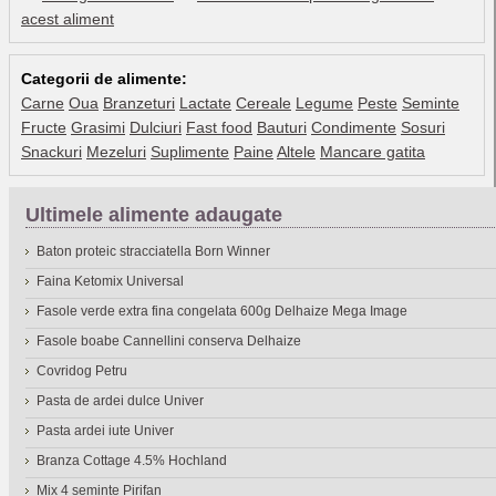
acest aliment
Categorii de alimente:
Carne
Oua
Branzeturi
Lactate
Cereale
Legume
Peste
Seminte
Fructe
Grasimi
Dulciuri
Fast food
Bauturi
Condimente
Sosuri
Snackuri
Mezeluri
Suplimente
Paine
Altele
Mancare gatita
Ultimele alimente adaugate
Baton proteic stracciatella Born Winner
Faina Ketomix Universal
Fasole verde extra fina congelata 600g Delhaize Mega Image
Fasole boabe Cannellini conserva Delhaize
Covridog Petru
Pasta de ardei dulce Univer
Pasta ardei iute Univer
Branza Cottage 4.5% Hochland
Mix 4 seminte Pirifan