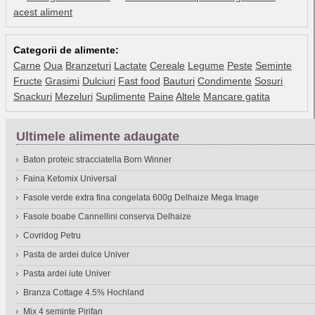
acest aliment
Categorii de alimente:
Carne
Oua
Branzeturi
Lactate
Cereale
Legume
Peste
Seminte
Fructe
Grasimi
Dulciuri
Fast food
Bauturi
Condimente
Sosuri
Snackuri
Mezeluri
Suplimente
Paine
Altele
Mancare gatita
Ultimele alimente adaugate
Baton proteic stracciatella Born Winner
Faina Ketomix Universal
Fasole verde extra fina congelata 600g Delhaize Mega Image
Fasole boabe Cannellini conserva Delhaize
Covridog Petru
Pasta de ardei dulce Univer
Pasta ardei iute Univer
Branza Cottage 4.5% Hochland
Mix 4 seminte Pirifan