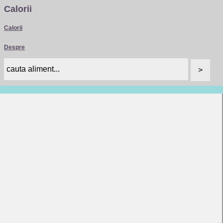
Calorii
Calorii
Despre