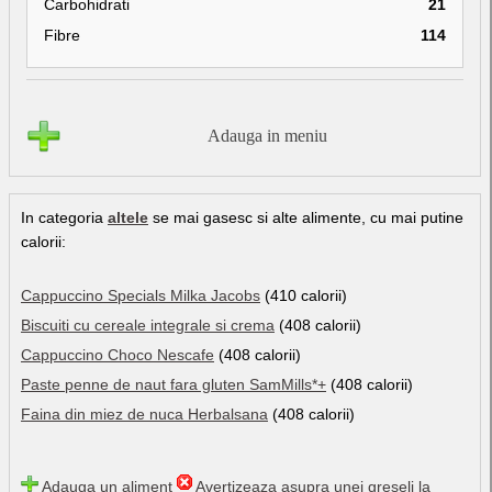
Carbohidrati
21
Fibre
114
Adauga in meniu
In categoria
altele
se mai gasesc si alte alimente, cu mai putine
calorii:
Cappuccino Specials Milka Jacobs
(410 calorii)
Biscuiti cu cereale integrale si crema
(408 calorii)
Cappuccino Choco Nescafe
(408 calorii)
Paste penne de naut fara gluten SamMills*+
(408 calorii)
Faina din miez de nuca Herbalsana
(408 calorii)
Adauga un aliment
Avertizeaza asupra unei greseli la