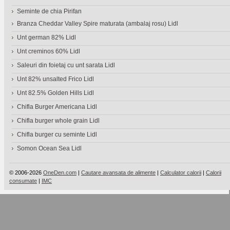
Seminte de chia Pirifan
Branza Cheddar Valley Spire maturata (ambalaj rosu) Lidl
Unt german 82% Lidl
Unt creminos 60% Lidl
Saleuri din foietaj cu unt sarata Lidl
Unt 82% unsalted Frico Lidl
Unt 82.5% Golden Hills Lidl
Chifla Burger Americana Lidl
Chifla burger whole grain Lidl
Chifla burger cu seminte Lidl
Somon Ocean Sea Lidl
© 2006-2026
OneDen.com
|
Cautare avansata de alimente
|
Calculator calorii
|
Calorii
consumate
|
IMC