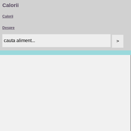
Calorii
Calorii
Despre