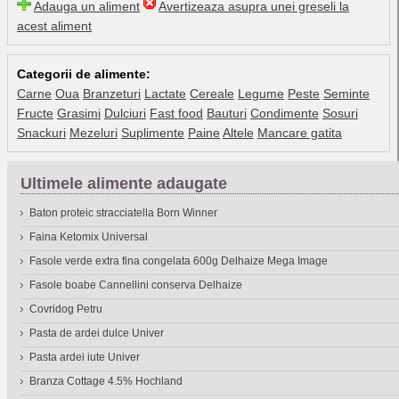
Adauga un aliment
Avertizeaza asupra unei greseli la
acest aliment
Categorii de alimente:
Carne
Oua
Branzeturi
Lactate
Cereale
Legume
Peste
Seminte
Fructe
Grasimi
Dulciuri
Fast food
Bauturi
Condimente
Sosuri
Snackuri
Mezeluri
Suplimente
Paine
Altele
Mancare gatita
Ultimele alimente adaugate
Baton proteic stracciatella Born Winner
Faina Ketomix Universal
Fasole verde extra fina congelata 600g Delhaize Mega Image
Fasole boabe Cannellini conserva Delhaize
Covridog Petru
Pasta de ardei dulce Univer
Pasta ardei iute Univer
Branza Cottage 4.5% Hochland