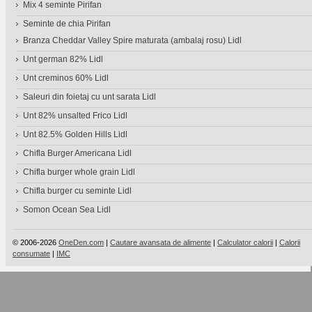
Mix 4 seminte Pirifan
Seminte de chia Pirifan
Branza Cheddar Valley Spire maturata (ambalaj rosu) Lidl
Unt german 82% Lidl
Unt creminos 60% Lidl
Saleuri din foietaj cu unt sarata Lidl
Unt 82% unsalted Frico Lidl
Unt 82.5% Golden Hills Lidl
Chifla Burger Americana Lidl
Chifla burger whole grain Lidl
Chifla burger cu seminte Lidl
Somon Ocean Sea Lidl
© 2006-2026
OneDen.com
|
Cautare avansata de alimente
|
Calculator calorii
|
Calorii
consumate
|
IMC