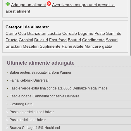
Adauga un aliment
Avertizeaza asupra unei greseli la
acest aliment
Categorii de alimente:
Carne
Oua
Branzeturi
Lactate
Cereale
Legume
Peste
Seminte
Fructe
Grasimi
Dulciuri
Fast food
Bauturi
Condimente
Sosuri
Snackuri
Mezeluri
Suplimente
Paine
Altele
Mancare gatita
Ultimele alimente adaugate
Baton proteic stracciatella Born Winner
Faina Ketomix Universal
Fasole verde extra fina congelata 600g Delhaize Mega Image
Fasole boabe Cannellini conserva Delhaize
Covridog Petru
Pasta de ardei dulce Univer
Pasta ardei iute Univer
Branza Cottage 4.5% Hochland