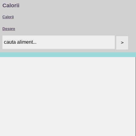
Calorii
Calorii
Despre