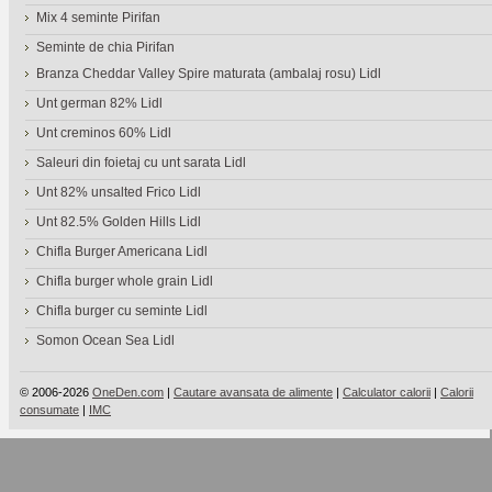
Mix 4 seminte Pirifan
Seminte de chia Pirifan
Branza Cheddar Valley Spire maturata (ambalaj rosu) Lidl
Unt german 82% Lidl
Unt creminos 60% Lidl
Saleuri din foietaj cu unt sarata Lidl
Unt 82% unsalted Frico Lidl
Unt 82.5% Golden Hills Lidl
Chifla Burger Americana Lidl
Chifla burger whole grain Lidl
Chifla burger cu seminte Lidl
Somon Ocean Sea Lidl
© 2006-2026
OneDen.com
|
Cautare avansata de alimente
|
Calculator calorii
|
Calorii
consumate
|
IMC