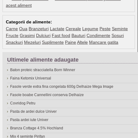
acest aliment
Categorii de alimente:
Carne
Oua
Branzeturi
Lactate
Cereale
Legume
Peste
Seminte
Fructe
Grasimi
Dulciuri
Fast food
Bauturi
Condimente
Sosuri
Snackuri
Mezeluri
Suplimente
Paine
Altele
Mancare gatita
Ultimele alimente adaugate
Baton proteic stracciatella Born Winner
Faina Ketomix Universal
Fasole verde extra fina congelata 600g Delhaize Mega Image
Fasole boabe Cannellini conserva Delhaize
Covridog Petru
Pasta de ardei dulce Univer
Pasta ardei iute Univer
Branza Cottage 4.5% Hochland
Mix 4 seminte Pirifan