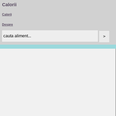
Calorii
Calorii
Despre