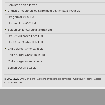
Seminte de chia Pirifan
Branza Cheddar Valley Spire maturata (ambalaj rosu) Lidl
Unt german 82% Lidl
Unt creminos 60% Lidl
Saleuri din foietaj cu unt sarata Lidl
Unt 82% unsalted Frico Lidl
Unt 82.5% Golden Hills Lidl
Chifla Burger Americana Lidl
Chifla burger whole grain Lidl
Chifla burger cu seminte Lidl
Somon Ocean Sea Lidl
© 2006-2026
OneDen.com
|
Cautare avansata de alimente
|
Calculator calorii
|
Calorii
consumate
|
IMC