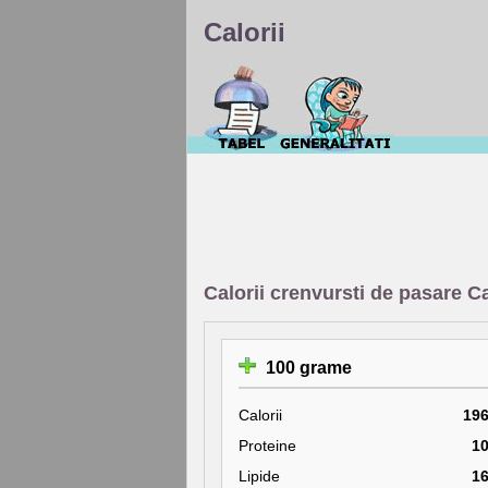
Calorii
Calorii crenvursti de pasare 
100 grame
Calorii
19
Proteine
1
Lipide
1