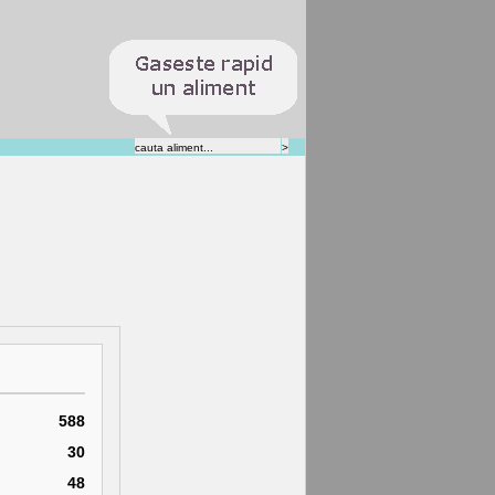
588
30
48