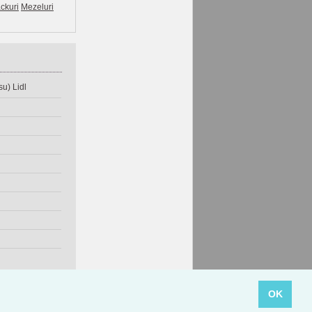
ckuri
Mezeluri
u) Lidl
OK