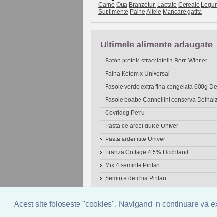
Carne
Oua
Branzeturi
Lactate
Cereale
Legu
Suplimente
Paine
Altele
Mancare gatita
Ultimele alimente adaugate
Baton proteic stracciatella Born Winner
Faina Ketomix Universal
Fasole verde extra fina congelata 600g 
Fasole boabe Cannellini conserva Delhai
Covridog Petru
Pasta de ardei dulce Univer
Pasta ardei iute Univer
Branza Cottage 4.5% Hochland
Mix 4 seminte Pirifan
Seminte de chia Pirifan
© 2006-2026
OneDen.com
|
Cautare avansat
Acest site foloseste "cookies". Navigand in continuare va exp