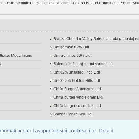
me
Peste
Seminte
Fructe
Grasimi
Dulciuri
Fast food
Bauturi
Condimente
Sosuri
Sna
Branza Cheddar Valley Spire maturata (ambalaj ros
Unt german 82% Lidl
Delhaize Mega Image
Unt creminos 60% Lidl
ze
Saleuri din foietaj cu unt sarata Lidl
Unt 82% unsalted Frico Lidl
Unt 82.5% Golden Hills Lidl
Chifla Burger Americana Lidl
Chifla burger whole grain Lidl
Chifla burger cu seminte Lidl
Somon Ocean Sea Lidl
a de alimente
|
Calculator calorii
|
Calorii consumate
|
IMC
rimati acordul asupra folosirii cookie-urilor.
Detalii