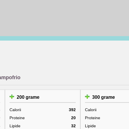
Campofrio
200 grame
300 grame
6
Calorii
392
Calorii
0
Proteine
20
Proteine
6
Lipide
32
Lipide