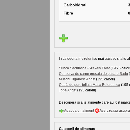
Carbohidrati
Fibre
In categoria
mezeluri
se mai gasesc si alte al
Sunca Secuiasca -Szekely Falat
(195.6 calori
Conserva de carne presata de pasare Sadu
(
Muschi Tiganesc Angst
(195 calorii)
Ceafa de porc feliata Masa Boiereasca
(195 c
Toba Angst
(195 calorii)
Descopera si alte alimente care au fost marca
Adauga un aliment
Avertizeaza asupra 
Categorii de alimente: