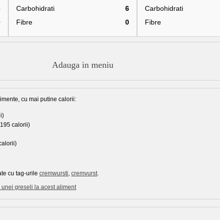
3
Carbohidrati
6
Carbohidrati
0
Fibre
0
Fibre
Adauga in meniu
imente, cu mai putine calorii:
i)
195 calorii)
alorii)
te cu tag-urile
cremwursti
,
cremvurst
.
unei greseli la acest aliment