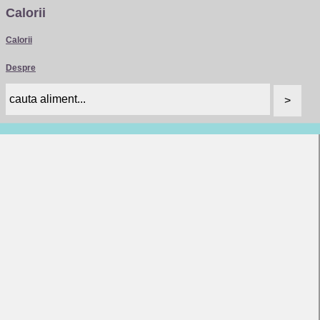
Calorii
Calorii
Despre