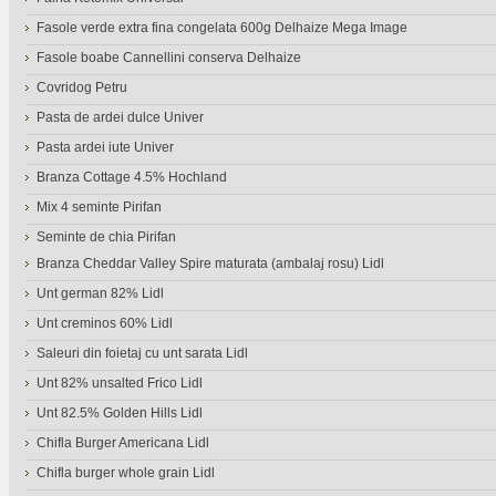
Fasole verde extra fina congelata 600g Delhaize Mega Image
Fasole boabe Cannellini conserva Delhaize
Covridog Petru
Pasta de ardei dulce Univer
Pasta ardei iute Univer
Branza Cottage 4.5% Hochland
Mix 4 seminte Pirifan
Seminte de chia Pirifan
Branza Cheddar Valley Spire maturata (ambalaj rosu) Lidl
Unt german 82% Lidl
Unt creminos 60% Lidl
Saleuri din foietaj cu unt sarata Lidl
Unt 82% unsalted Frico Lidl
Unt 82.5% Golden Hills Lidl
Chifla Burger Americana Lidl
Chifla burger whole grain Lidl