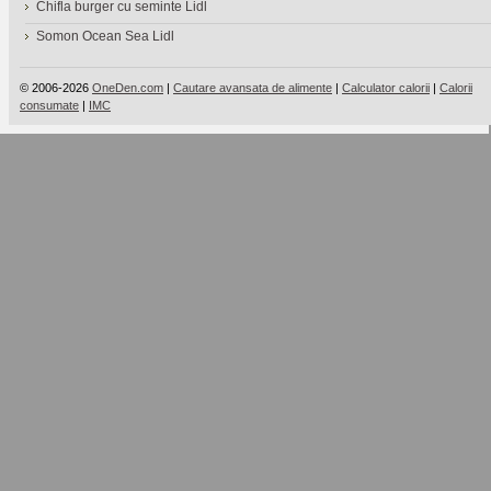
Chifla burger cu seminte Lidl
Somon Ocean Sea Lidl
© 2006-2026
OneDen.com
|
Cautare avansata de alimente
|
Calculator calorii
|
Calorii
consumate
|
IMC