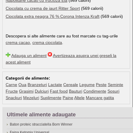
Napolitane cacao cu fructoza Ela
(569 calorii)
Ciocolata cu crema de iaurt Ritter Sport
(569 calorii)
Ciocolata extra neagra 76 % Corona Intenza Kraft
(569 calorii)
Descopera si alte alimente care au fost marcate cu tag-urile
crema cacao
,
crema ciocolata
.
Adauga un aliment
Avertizeaza asupra unei greseli la
acest aliment
Categorii de alimente:
Carne
Oua
Branzeturi
Lactate
Cereale
Legume
Peste
Seminte
Fructe
Grasimi
Dulciuri
Fast food
Bauturi
Condimente
Sosuri
Snackuri
Mezeluri
Suplimente
Paine
Altele
Mancare gatita
Ultimele alimente adaugate
Baton proteic stracciatella Born Winner
Faina Ketomix Universal