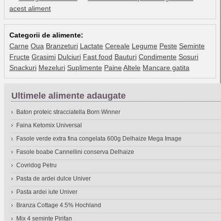
acest aliment
Categorii de alimente:
Carne
Oua
Branzeturi
Lactate
Cereale
Legume
Peste
Seminte
Fructe
Grasimi
Dulciuri
Fast food
Bauturi
Condimente
Sosuri
Snackuri
Mezeluri
Suplimente
Paine
Altele
Mancare gatita
Ultimele alimente adaugate
Baton proteic stracciatella Born Winner
Faina Ketomix Universal
Fasole verde extra fina congelata 600g Delhaize Mega Image
Fasole boabe Cannellini conserva Delhaize
Covridog Petru
Pasta de ardei dulce Univer
Pasta ardei iute Univer
Branza Cottage 4.5% Hochland
Mix 4 seminte Pirifan