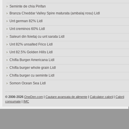
Seminte de chia Pirifan
Branza Cheddar Valley Spire maturata (ambalaj rosu) Lidl
Unt german 82% Lidl
Unt creminos 60% Lidl
Saleuri din foietaj cu unt sarata Lidl
Unt 82% unsalted Frico Lidl
Unt 82.5% Golden Hills Lidl
Chifla Burger Americana Lidl
Chifla burger whole grain Lidl
Chifla burger cu seminte Lidl
Somon Ocean Sea Lidl
© 2006-2026
OneDen.com
|
Cautare avansata de alimente
|
Calculator calorii
|
Calorii
consumate
|
IMC