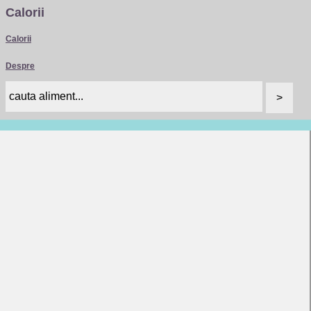
Calorii
Calorii
Despre