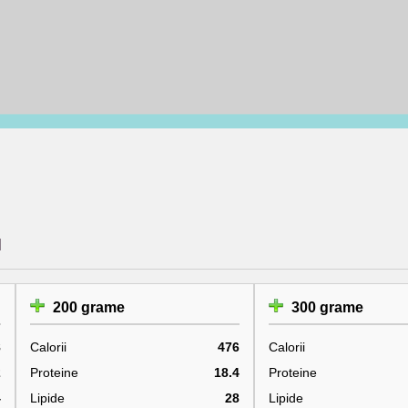
l
200 grame
300 grame
8
Calorii
476
Calorii
2
Proteine
18.4
Proteine
4
Lipide
28
Lipide