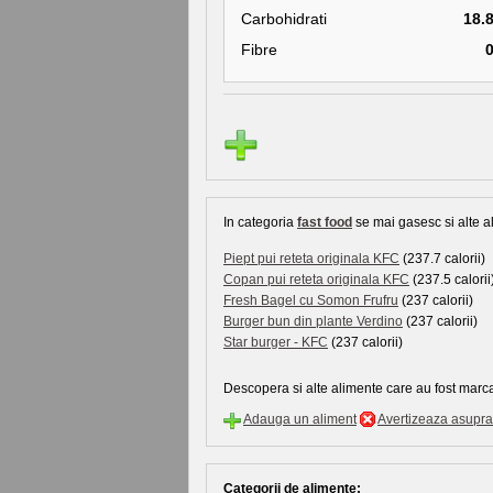
Carbohidrati
18.
Fibre
In categoria
fast food
se mai gasesc si alte al
Piept pui reteta originala KFC
(237.7 calorii)
Copan pui reteta originala KFC
(237.5 calorii
Fresh Bagel cu Somon Frufru
(237 calorii)
Burger bun din plante Verdino
(237 calorii)
Star burger - KFC
(237 calorii)
Descopera si alte alimente care au fost marca
Adauga un aliment
Avertizeaza asupra 
Categorii de alimente: