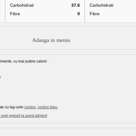
8
Carbohidrati
37.6
Carbohidrati
0
Fibre
0
Fibre
Adauga in meniu
imente, cu mai putine calorii:
)
te cu tag-urile
cordon
,
cordon bleu
.
unei greseli la acest aliment