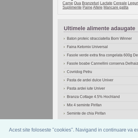
Carne
Oua
Branzeturi
Lactate
Cereale
Legu
Suplimente
Paine
Altele
Mancare gatita
Ultimele alimente adaugate
Baton proteic stracciatella Born Winner
Faina Ketomix Universal
Fasole verde extra fina congelata 600g 
Fasole boabe Cannellini conserva Delhai
Covridog Petru
Pasta de ardei dulce Univer
Pasta ardei iute Univer
Branza Cottage 4.5% Hochland
Mix 4 seminte Pirifan
Seminte de chia Pirifan
© 2006-2026
OneDen.com
|
Cautare avansat
Acest site foloseste "cookies". Navigand in continuare va exp