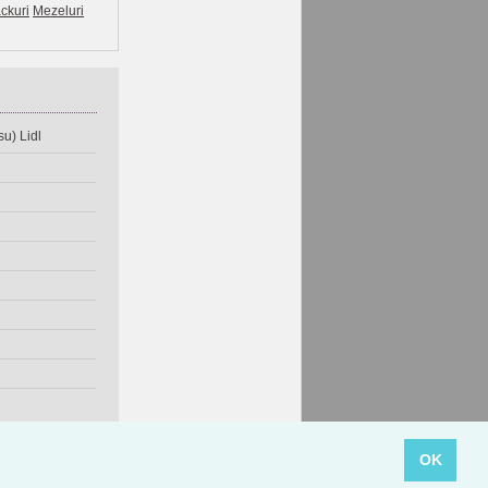
ckuri
Mezeluri
u) Lidl
OK