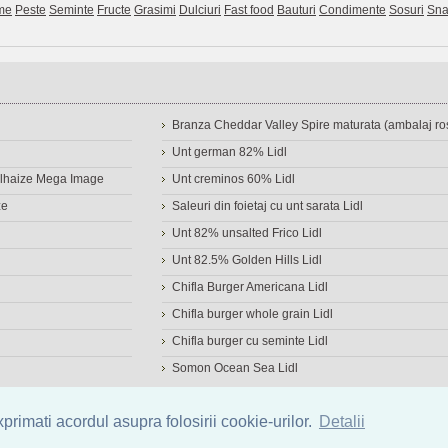
me
Peste
Seminte
Fructe
Grasimi
Dulciuri
Fast food
Bauturi
Condimente
Sosuri
Sna
Branza Cheddar Valley Spire maturata (ambalaj ros
Unt german 82% Lidl
Delhaize Mega Image
Unt creminos 60% Lidl
ze
Saleuri din foietaj cu unt sarata Lidl
Unt 82% unsalted Frico Lidl
Unt 82.5% Golden Hills Lidl
Chifla Burger Americana Lidl
Chifla burger whole grain Lidl
Chifla burger cu seminte Lidl
Somon Ocean Sea Lidl
a de alimente
|
Calculator calorii
|
Calorii consumate
|
IMC
rimati acordul asupra folosirii cookie-urilor.
Detalii