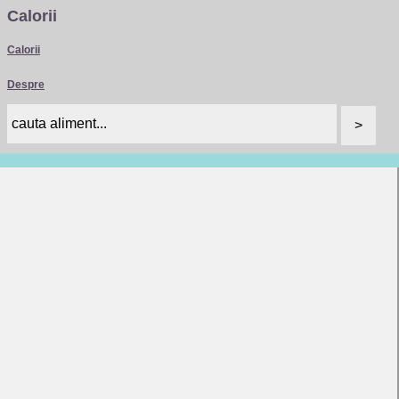
Calorii
Calorii
Despre