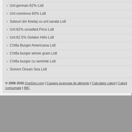
Unt german 82% Lidl
Unt creminos 60% Lidl
Saleuri din foietaj cu unt sarata Lidl
Unt 82% unsalted Frico Lidl
Unt 82.5% Golden Hills Lidl
Chifla Burger Americana Lidl
Chifla burger whole grain Lidl
Chifla burger cu seminte Lidl
Somon Ocean Sea Lidl
© 2006-2026
OneDen.com
|
Cautare avansata de alimente
|
Calculator calorii
|
Calorii
consumate
|
IMC