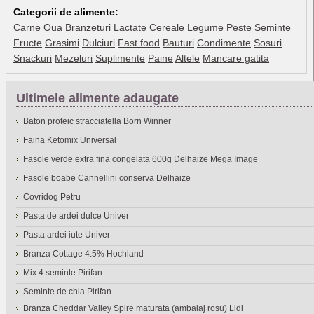
Categorii de alimente:
Carne
Oua
Branzeturi
Lactate
Cereale
Legume
Peste
Seminte
Fructe
Grasimi
Dulciuri
Fast food
Bauturi
Condimente
Sosuri
Snackuri
Mezeluri
Suplimente
Paine
Altele
Mancare gatita
Ultimele alimente adaugate
Baton proteic stracciatella Born Winner
Faina Ketomix Universal
Fasole verde extra fina congelata 600g Delhaize Mega Image
Fasole boabe Cannellini conserva Delhaize
Covridog Petru
Pasta de ardei dulce Univer
Pasta ardei iute Univer
Branza Cottage 4.5% Hochland
Mix 4 seminte Pirifan
Seminte de chia Pirifan
Branza Cheddar Valley Spire maturata (ambalaj rosu) Lidl