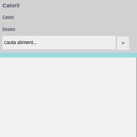
Calorii
Calorii
Despre