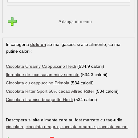
Adauga in meniu
In categoria
dulciuri
se mai gasesc si alte alimente, cu mai
putine calorii:
Ciocolata Creamy Cappuccino Heidi
(534.9 calorii)
florentine de luxe susan miez seminte
(534.3 calorii)
Ciocolata cu cappuccino Primola
(534 calorii)
Ciocolata Ritter Sport 50% cacao Alfred Ritter
(534 calorii)
Ciocolata tiramisu bouquette Heidi
(534 calorii)
Descopera si alte alimente care au fost marcate cu tag-urile
ciocolata
,
ciocolata neagra
,
ciocolata amaruie
,
ciocolata cacao
.