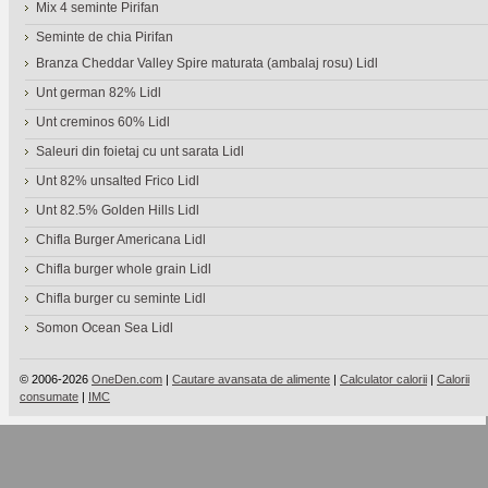
Mix 4 seminte Pirifan
Seminte de chia Pirifan
Branza Cheddar Valley Spire maturata (ambalaj rosu) Lidl
Unt german 82% Lidl
Unt creminos 60% Lidl
Saleuri din foietaj cu unt sarata Lidl
Unt 82% unsalted Frico Lidl
Unt 82.5% Golden Hills Lidl
Chifla Burger Americana Lidl
Chifla burger whole grain Lidl
Chifla burger cu seminte Lidl
Somon Ocean Sea Lidl
© 2006-2026
OneDen.com
|
Cautare avansata de alimente
|
Calculator calorii
|
Calorii
consumate
|
IMC