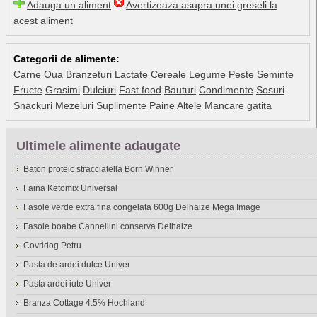
Adauga un aliment
Avertizeaza asupra unei greseli la
acest aliment
Categorii de alimente:
Carne
Oua
Branzeturi
Lactate
Cereale
Legume
Peste
Seminte
Fructe
Grasimi
Dulciuri
Fast food
Bauturi
Condimente
Sosuri
Snackuri
Mezeluri
Suplimente
Paine
Altele
Mancare gatita
Ultimele alimente adaugate
Baton proteic stracciatella Born Winner
Faina Ketomix Universal
Fasole verde extra fina congelata 600g Delhaize Mega Image
Fasole boabe Cannellini conserva Delhaize
Covridog Petru
Pasta de ardei dulce Univer
Pasta ardei iute Univer
Branza Cottage 4.5% Hochland