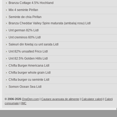
Branza Cottage 4.5% Hochland
Mix 4 seminte Pirifan
Seminte de chia Pirifan
Branza Cheddar Valley Spire maturata (ambalaj rosu) Lidl
Unt german 82% Lidl
Unt creminos 60% Lidl
Saleuri din foietaj cu unt sarata Lidl
Unt 82% unsalted Frico Lidl
Unt 82.5% Golden Hills Lidl
Chifla Burger Americana Lidl
Chifla burger whole grain Lidl
Chifla burger cu seminte Lidl
Somon Ocean Sea Lidl
© 2006-2026
OneDen.com
|
Cautare avansata de alimente
|
Calculator calorii
|
Calorii
consumate
|
IMC