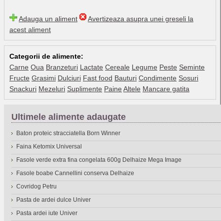
Adauga un aliment
Avertizeaza asupra unei greseli la
acest aliment
Categorii de alimente:
Carne
Oua
Branzeturi
Lactate
Cereale
Legume
Peste
Seminte
Fructe
Grasimi
Dulciuri
Fast food
Bauturi
Condimente
Sosuri
Snackuri
Mezeluri
Suplimente
Paine
Altele
Mancare gatita
Ultimele alimente adaugate
Baton proteic stracciatella Born Winner
Faina Ketomix Universal
Fasole verde extra fina congelata 600g Delhaize Mega Image
Fasole boabe Cannellini conserva Delhaize
Covridog Petru
Pasta de ardei dulce Univer
Pasta ardei iute Univer