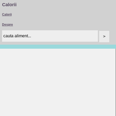
Calorii
Calorii
Despre