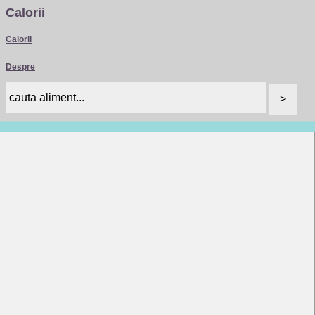
Calorii
Calorii
Despre