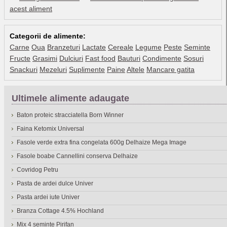
acest aliment
Categorii de alimente:
Carne
Oua
Branzeturi
Lactate
Cereale
Legume
Peste
Seminte
Fructe
Grasimi
Dulciuri
Fast food
Bauturi
Condimente
Sosuri
Snackuri
Mezeluri
Suplimente
Paine
Altele
Mancare gatita
Ultimele alimente adaugate
Baton proteic stracciatella Born Winner
Faina Ketomix Universal
Fasole verde extra fina congelata 600g Delhaize Mega Image
Fasole boabe Cannellini conserva Delhaize
Covridog Petru
Pasta de ardei dulce Univer
Pasta ardei iute Univer
Branza Cottage 4.5% Hochland
Mix 4 seminte Pirifan