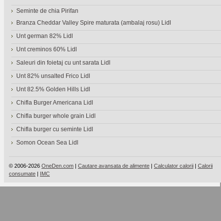
Seminte de chia Pirifan
Branza Cheddar Valley Spire maturata (ambalaj rosu) Lidl
Unt german 82% Lidl
Unt creminos 60% Lidl
Saleuri din foietaj cu unt sarata Lidl
Unt 82% unsalted Frico Lidl
Unt 82.5% Golden Hills Lidl
Chifla Burger Americana Lidl
Chifla burger whole grain Lidl
Chifla burger cu seminte Lidl
Somon Ocean Sea Lidl
© 2006-2026
OneDen.com
|
Cautare avansata de alimente
|
Calculator calorii
|
Calorii
consumate
|
IMC