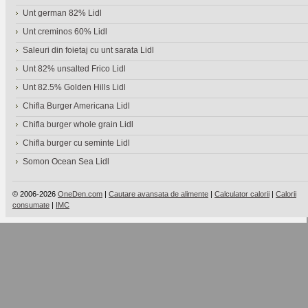
Unt german 82% Lidl
Unt creminos 60% Lidl
Saleuri din foietaj cu unt sarata Lidl
Unt 82% unsalted Frico Lidl
Unt 82.5% Golden Hills Lidl
Chifla Burger Americana Lidl
Chifla burger whole grain Lidl
Chifla burger cu seminte Lidl
Somon Ocean Sea Lidl
© 2006-2026
OneDen.com
|
Cautare avansata de alimente
|
Calculator calorii
|
Calorii
consumate
|
IMC