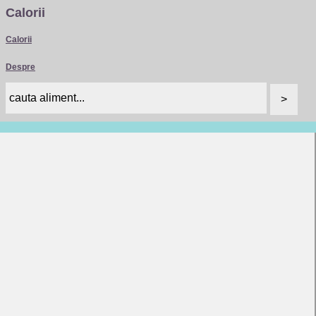
Calorii
Calorii
Despre