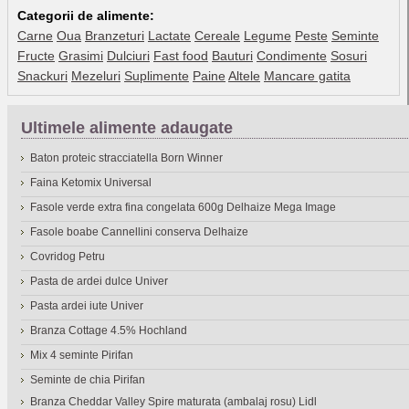
Categorii de alimente:
Carne
Oua
Branzeturi
Lactate
Cereale
Legume
Peste
Seminte
Fructe
Grasimi
Dulciuri
Fast food
Bauturi
Condimente
Sosuri
Snackuri
Mezeluri
Suplimente
Paine
Altele
Mancare gatita
Ultimele alimente adaugate
Baton proteic stracciatella Born Winner
Faina Ketomix Universal
Fasole verde extra fina congelata 600g Delhaize Mega Image
Fasole boabe Cannellini conserva Delhaize
Covridog Petru
Pasta de ardei dulce Univer
Pasta ardei iute Univer
Branza Cottage 4.5% Hochland
Mix 4 seminte Pirifan
Seminte de chia Pirifan
Branza Cheddar Valley Spire maturata (ambalaj rosu) Lidl